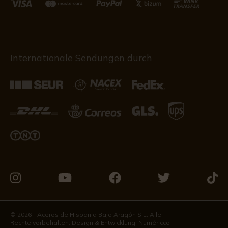
Internationale Sendungen durch
Besuchen
Besuchen
Besuchen
Besuchen
Besu
Sie
Sie
Sie
Sie
Sie
uns
uns
uns
uns
uns
© 2026 - Aceros de Hispania Bajo Aragón S.L. Alle
Rechte vorbehalten. Design & Entwicklung:
Numéricco
auf
auf
auf
auf
auf