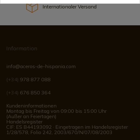
Internationaler Versand
Information
info@aceros-de-hispania.com
(+34)
978 877 088
(+34)
676 850 364
Kundeninformationen
Montag bis Freitag von 09:00 bis 15:00 Uhr
(Außer an Feiertagen)
Handelsregister
CIF: ES B44193092 · Eingetragen im Handelsregister
1/28/578, Folio 242, 2003/670/N/07/08/2003