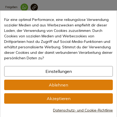
Freigeben
Link korrekt kopiert
Für eine optimal Performance, eine reibungslose Verwendung
Charaktereigenschaften
sozialer Medien und aus Werbezwecken empfiehlt dir dieser
Laden, der Verwendung von Cookies zuzustimmen. Durch
Cookies von sozialen Medien und Werbecookies von
Kaliber
4,5-mm-Tretlager
Drittparteien hast du Zugriff auf Social-Media-Funktionen und
erhältst personalisierte Werbung. Stimmst du der Verwendung
dieser Cookies und der damit verbundenen Verarbeitung deiner
persönlichen Daten zu?
Einstellungen
64,00 €
In den Warenkorb
Online-Verkauf seit 1998
Ablehnen
Akzeptieren
Sichere Zahlungsmethoden
Datenschutz- und Cookie-Richtlinie