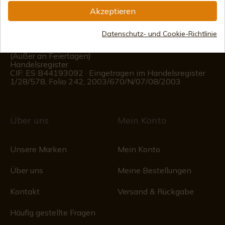
Akzeptieren
(+34)
676 850 364
Datenschutz- und Cookie-Richtlinie
Kundeninformationen
Montag bis Freitag von 09:00 bis 15:00 Uhr
(Außer an Feiertagen)
Handelsregister
CIF: ES B44193092 · Eingetragen im Handelsregister
1/28/578, Folio 242, 2003/670/N/07/08/2003
Über uns
Mein Konto
Unsere Marken
Mein Konto
Über uns
Meine Bestellungen
Kontakt
Versand & Rückgabe
Häufig gestellte Fragen