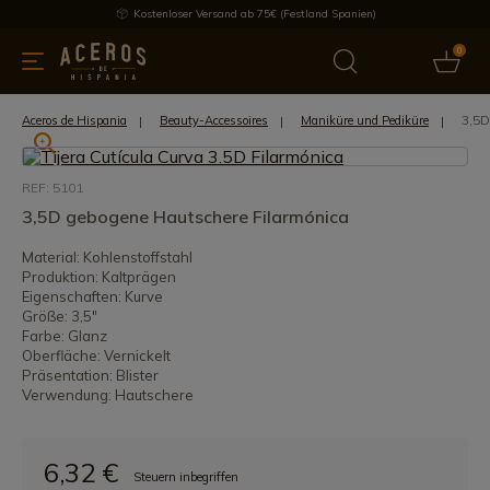
Kostenloser Versand ab 75€ (Festland Spanien)
0
üchenutensilien
Bietet
Aktuelles
Bestseller
Schutzmar
3,5D
Aceros de Hispania
Beauty-Accessoires
Maniküre und Pediküre
REF: 5101
3,5D gebogene Hautschere Filarmónica
Material: Kohlenstoffstahl
Produktion: Kaltprägen
Eigenschaften: Kurve
Größe: 3,5"
Farbe: Glanz
Oberfläche: Vernickelt
Präsentation: Blister
Verwendung: Hautschere
6,32 €
Steuern inbegriffen