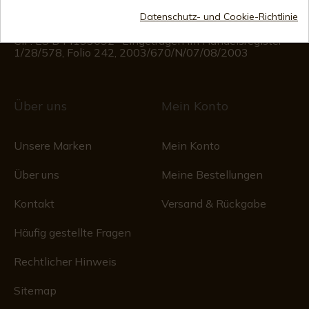
Montag bis Freitag von 09:00 bis 15:00 Uhr
(Außer an Feiertagen)
Datenschutz- und Cookie-Richtlinie
Handelsregister
CIF: ES B44193092 · Eingetragen im Handelsregister
1/28/578, Folio 242, 2003/670/N/07/08/2003
Über uns
Mein Konto
Unsere Marken
Mein Konto
Über uns
Meine Bestellungen
Kontakt
Versand & Rückgabe
Häufig gestellte Fragen
Rechtlicher Hinweis
Sitemap