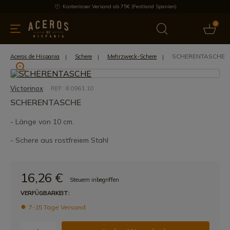
Kostenloser Versand ab 75€ (Festland Spanien)
0
üchenutensilien
Bietet
Aktuelles
Bestseller
Schutzmar
SCHERENTASCHE
Aceros de Hispania
Schere
Mehrzweck-Schere
Victorinox
REF: 8.0961.10
SCHERENTASCHE
- Länge von 10 cm.
- Schere aus rostfreiem Stahl
16,26 €
Steuern inbegriffen
VERFÜGBARKEIT:
7-15 Tage Versand