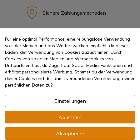
Sichere Zahlungsmethoden
Internationaler Versand
Für eine optimal Performance, eine reibungslose Verwendung
sozialer Medien und aus Werbezwecken empfiehlt dir dieser
Laden, der Verwendung von Cookies zuzustimmen. Durch
Cookies von sozialen Medien und Werbecookies von
Drittparteien hast du Zugriff auf Social-Media-Funktionen und
erhältst personalisierte Werbung. Stimmst du der Verwendung
dieser Cookies und der damit verbundenen Verarbeitung deiner
Information
persönlichen Daten zu?
info@aceros-de-hispania.com
Einstellungen
(+34)
978 877 088
Ablehnen
(+34)
676 850 364
Akzeptieren
Kundeninformationen