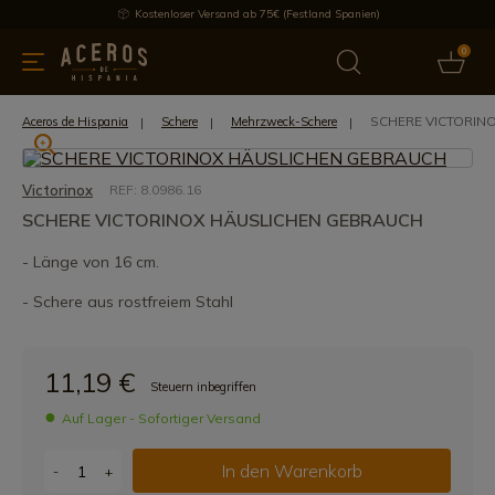
Kostenloser Versand ab 75€ (Festland Spanien)
0
üchenutensilien
Bietet
Aktuelles
Bestseller
Schutzmar
SCHERE VICTORIN
Aceros de Hispania
Schere
Mehrzweck-Schere
Victorinox
REF: 8.0986.16
SCHERE VICTORINOX HÄUSLICHEN GEBRAUCH
- Länge von 16 cm.
- Schere aus rostfreiem Stahl
11,19 €
Steuern inbegriffen
Auf Lager - Sofortiger Versand
In den Warenkorb
-
+