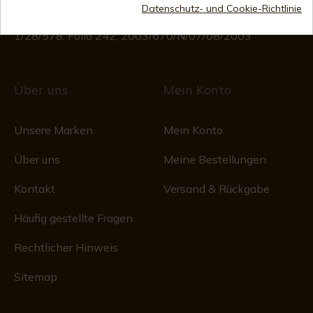
(Außer an Feiertagen)
Datenschutz- und Cookie-Richtlinie
Handelsregister
CIF: ES B44193092 · Eingetragen im Handelsregister
1/28/578, Folio 242, 2003/670/N/07/08/2003
Über uns
Mein Konto
Unsere Marken
Mein Konto
Über uns
Meine Bestellungen
Kontakt
Versand & Rückgabe
Häufig gestellte Fragen
Rechtlicher Hinweis
Sitemap