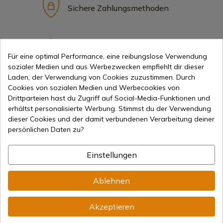
Sichere Zahlungsmethoden
Internationaler Versand
Für eine optimal Performance, eine reibungslose Verwendung
sozialer Medien und aus Werbezwecken empfiehlt dir dieser
Laden, der Verwendung von Cookies zuzustimmen. Durch
Cookies von sozialen Medien und Werbecookies von
Drittparteien hast du Zugriff auf Social-Media-Funktionen und
erhältst personalisierte Werbung. Stimmst du der Verwendung
Information
dieser Cookies und der damit verbundenen Verarbeitung deiner
persönlichen Daten zu?
info@aceros-de-hispania.com
Einstellungen
(+34)
978 877 088
Ablehnen
(+34)
676 850 364
Kundeninformationen
Akzeptieren
Montag bis Freitag von 09:00 bis 15:00 Uhr