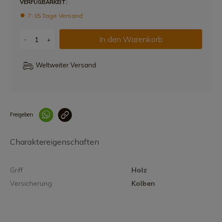
VERFÜGBARKEIT:
7-15 Tage Versand
In den Warenkorb
-
+
Weltweiter Versand
Freigeben
Link korrekt kopiert
Charaktereigenschaften
Griff
Holz
Versicherung
Kolben