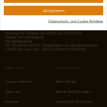
(+34)
978 877 088
Akzeptieren
(+34)
676 850 364
Datenschutz- und Cookie-Richtlinie
Kundeninformationen
Montag bis Freitag von 09:00 bis 15:00 Uhr
(Außer an Feiertagen)
Handelsregister
CIF: ES B44193092 · Eingetragen im Handelsregister
1/28/578, Folio 242, 2003/670/N/07/08/2003
Über uns
Mein Konto
Unsere Marken
Mein Konto
Über uns
Meine Bestellungen
Kontakt
Versand & Rückgabe