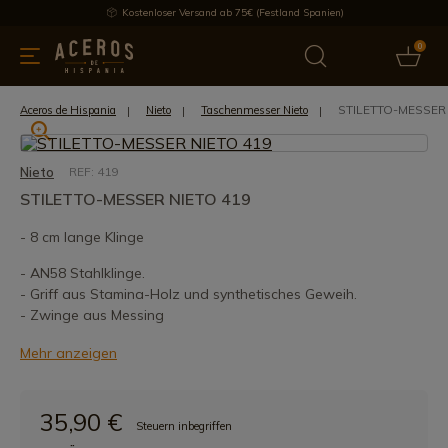
Kostenloser Versand ab 75€ (Festland Spanien)
0
üchenutensilien
Bietet
Aktuelles
Bestseller
Schutzmar
STILETTO-MESSER 
Aceros de Hispania
Nieto
Taschenmesser Nieto
Nieto
REF: 419
STILETTO-MESSER NIETO 419
- 8 cm lange Klinge
- AN58 Stahlklinge.
- Griff aus Stamina-Holz und synthetisches Geweih.
- Zwinge aus Messing
Mehr anzeigen
35,90 €
Steuern inbegriffen