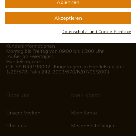
Ablehnen
info@aceros-de-hispania.com
Akzeptieren
(+34)
978 877 088
Datenschutz- und Cookie-Richtlinie
(+34)
676 850 364
Kundeninformationen
Montag bis Freitag von 09:00 bis 15:00 Uhr
(Außer an Feiertagen)
Handelsregister
CIF: ES B44193092 · Eingetragen im Handelsregister
1/28/578, Folio 242, 2003/670/N/07/08/2003
Über uns
Mein Konto
Unsere Marken
Mein Konto
Über uns
Meine Bestellungen