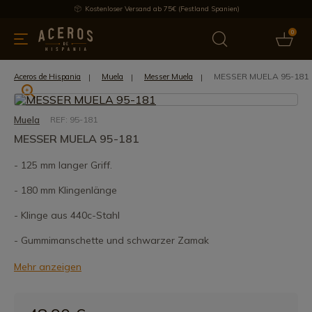
Kostenloser Versand ab 75€ (Festland Spanien)
0
üchenutensilien
Bietet
Aktuelles
Bestseller
Schutzmar
MESSER MUELA 95-181
Aceros de Hispania
Muela
Messer Muela
Muela
REF: 95-181
MESSER MUELA 95-181
- 125 mm langer Griff.
- 180 mm Klingenlänge
- Klinge aus 440c-Stahl
- Gummimanschette und schwarzer Zamak
Mehr anzeigen