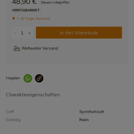
48,90 €
Steuern inbegriffen
VERFÜGBARKEIT:
7-15 Tage Versand
In den Warenkorb
-
+
Weltweiter Versand
Freigeben
Link korrekt kopiert
Charaktereigenschaften
Griff
Synthetisch
Einteilig
Nein