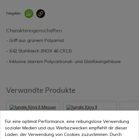
Freigeben
Link korrekt kopiert
Charaktereigenschaften
- Griff aus grünem Polyamid.
- X42 Stahlblech (INOX 46 CR13)
- Inklusive starrem Polycarbonat- und Glasfasergehäuse.
Verwandte Produkte
Für eine optimal Performance, eine reibungslose Verwendung
sozialer Medien und aus Werbezwecken empfiehlt dir dieser
Laden, der Verwendung von Cookies zuzustimmen. Durch