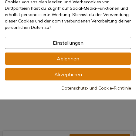
Cookies von sozialen Medien und Werbecookies von
Drittparteien hast du Zugriff auf Social-Media-Funktionen und
erhältst personalisierte Werbung. Stimmst du der Verwendung
Produkt anzeigen
Produkt anzeigen
Prod
dieser Cookies und der damit verbundenen Verarbeitung deiner
REF: 16013
REF: 16012
REF: 1601
persönlichen Daten zu?
Aitor
Aitor
Aitor
Jungle King II Messer Aitor
Jungle King II Survival
Jungle Ki
Einstellungen
Schwarz
Aitor Messer
Schwarz 
7-15 Tage Versand
Auf Lager – Sofortiger
Auf Lag
Ablehnen
Versand
Versand
159,00 €
163,25 €
328,84 €
Akzeptieren
Datenschutz- und Cookie-Richtlinie