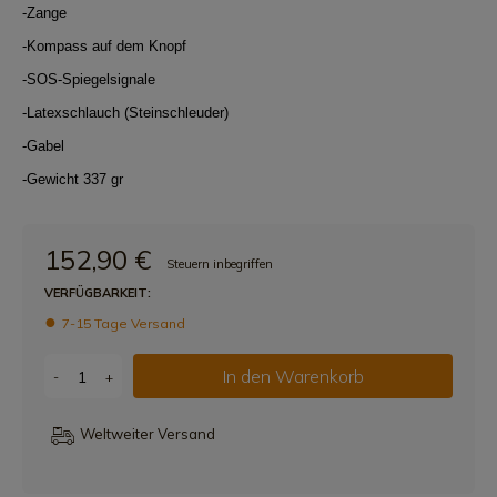
-Zange
-Kompass auf dem Knopf
-SOS-Spiegelsignale
-Latexschlauch (Steinschleuder)
-Gabel
-Gewicht 337 gr
152,90 €
Steuern inbegriffen
VERFÜGBARKEIT:
7-15 Tage Versand
In den Warenkorb
-
+
Weltweiter Versand