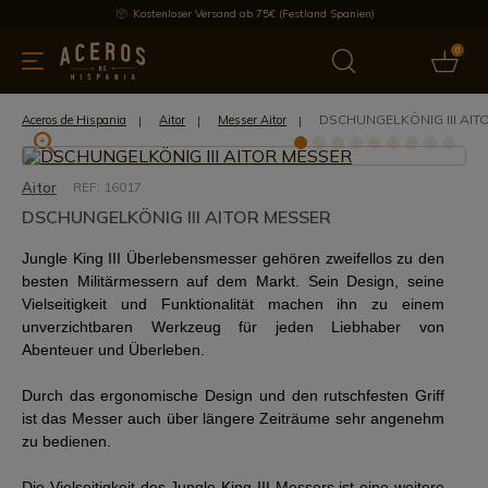
Kostenloser Versand ab 75€ (Festland Spanien)
0
üchenutensilien
Bietet
Aktuelles
Bestseller
Schutzmar
DSCHUNGELKÖNIG III AIT
Aceros de Hispania
Aitor
Messer Aitor
Aitor
REF: 16017
DSCHUNGELKÖNIG III AITOR MESSER
Jungle King III Überlebensmesser gehören zweifellos zu den
besten Militärmessern auf dem Markt. Sein Design, seine
Vielseitigkeit und Funktionalität machen ihn zu einem
unverzichtbaren Werkzeug für jeden Liebhaber von
Abenteuer und Überleben.
Durch das ergonomische Design und den rutschfesten Griff
ist das Messer auch über längere Zeiträume sehr angenehm
zu bedienen.
Die Vielseitigkeit des Jungle King III Messers ist eine weitere