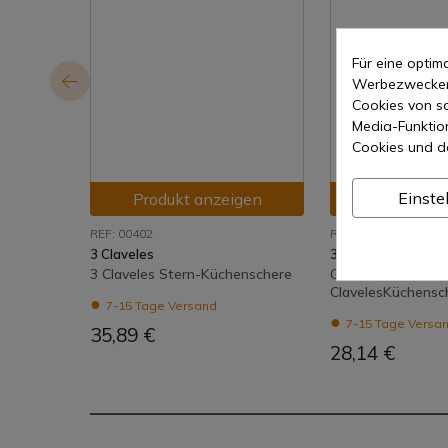
Für eine opti
Werbezwecken 
Cookies von so
Media-Funktio
Cookies und d
Einste
Produkt anzeigen
Produkt a
REF: 00402
REF: 00404
3 Claveles
3 Claveles
3 Claveles Stern-Küchenschere
Grand Cuisine 3
ClavelesKüchensc
7-15 Tage Versand
7-15 Tage Versa
35,89 €
28,14 €