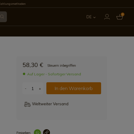
Zahlungsmethoden
0
DE
ES
EN
FR
58,30 €
Steuern inbegriffen
IT
Auf Lager - Sofortiger Versand
PT
In den Warenkorb
-
+
Weltweiter Versand
Freigeben
Link korrekt kopiert