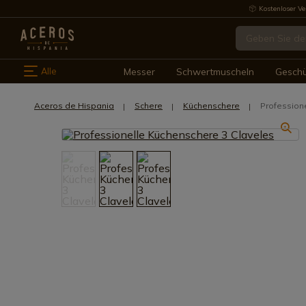
Kostenloser Ve
Alle
Messer
Schwertmuscheln
Gesch
Aceros de Hispania
Schere
Küchenschere
Profession