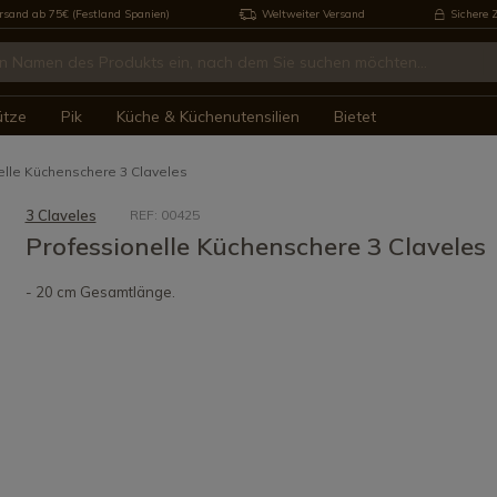
rsand ab 75€ (Festland Spanien)
Weltweiter Versand
Sichere 
ütze
Pik
Küche & Küchenutensilien
Bietet
elle Küchenschere 3 Claveles
3 Claveles
REF: 00425
Professionelle Küchenschere 3 Claveles
- 20 cm Gesamtlänge.