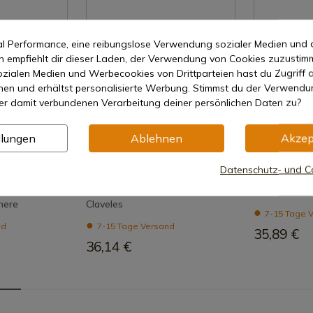
mal Performance, eine reibungslose Verwendung sozialer Medien und 
empfiehlt dir dieser Laden, der Verwendung von Cookies zuzustim
zialen Medien und Werbecookies von Drittparteien hast du Zugriff a
nen und erhältst personalisierte Werbung. Stimmst du der Verwendu
er damit verbundenen Verarbeitung deiner persönlichen Daten zu?
llungen
Ablehnen
Akzep
nzeigen
Produkt anzeigen
Produ
REF: 00409
REF: 00413
Datenschutz- und Co
3 Claveles
3 Claveles
Abnehmbare Küchenschere 3
3 Claveles K
here
Claveles
7-15 Tage 
nd
7-15 Tage Versand
35,89 €
36,14 €