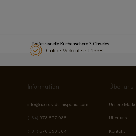
Professionelle Küchenschere 3 Claveles
Online-Verkauf seit 1998
Information
Über uns
info@aceros-de-hispania.com
Unsere Mark
(+34)
978 877 088
Über uns
(+34)
676 850 364
Kontakt