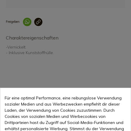
Freigeben
Link korrekt kopiert
Charaktereigenschaften
-Vernickelt.
- Inklusive Kunststoffhülle.
Für eine optimal Performance, eine reibungslose Verwendung
21,88 €
In den Warenkorb
sozialer Medien und aus Werbezwecken empfiehlt dir dieser
Laden, der Verwendung von Cookies zuzustimmen. Durch
Online-Verkauf seit 1998
Cookies von sozialen Medien und Werbecookies von
Drittparteien hast du Zugriff auf Social-Media-Funktionen und
erhältst personalisierte Werbung. Stimmst du der Verwendung