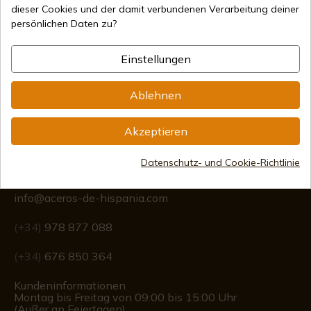
Sichere Zahlungsmethoden
dieser Cookies und der damit verbundenen Verarbeitung deiner
persönlichen Daten zu?
Einstellungen
Internationaler Versand
Ablehnen
Akzeptieren
Information
Datenschutz- und Cookie-Richtlinie
info@aceros-de-hispania.com
(+34)
978 877 088
(+34)
676 850 364
Kundeninformationen
Montag bis Freitag von 09:00 bis 15:00 Uhr
(Außer an Feiertagen)