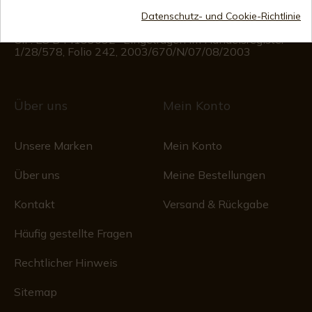
Montag bis Freitag von 09:00 bis 15:00 Uhr
(Außer an Feiertagen)
Datenschutz- und Cookie-Richtlinie
Handelsregister
CIF: ES B44193092 · Eingetragen im Handelsregister
1/28/578, Folio 242, 2003/670/N/07/08/2003
Über uns
Mein Konto
Unsere Marken
Mein Konto
Über uns
Meine Bestellungen
Kontakt
Versand & Rückgabe
Häufig gestellte Fragen
Rechtlicher Hinweis
Sitemap