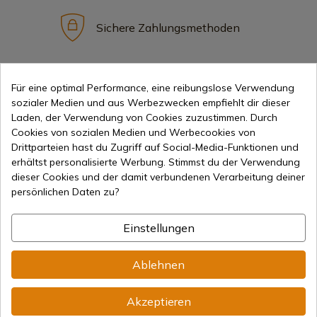
Sichere Zahlungsmethoden
Internationaler Versand
Für eine optimal Performance, eine reibungslose Verwendung
sozialer Medien und aus Werbezwecken empfiehlt dir dieser
Laden, der Verwendung von Cookies zuzustimmen. Durch
Cookies von sozialen Medien und Werbecookies von
Drittparteien hast du Zugriff auf Social-Media-Funktionen und
erhältst personalisierte Werbung. Stimmst du der Verwendung
dieser Cookies und der damit verbundenen Verarbeitung deiner
Information
persönlichen Daten zu?
info@aceros-de-hispania.com
Einstellungen
(+34)
978 877 088
Ablehnen
(+34)
676 850 364
Akzeptieren
Kundeninformationen