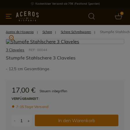
Kostenloser Versand ab 75€ (Festland Spanien)
0
üchenutensilien
Bietet
Aktuelles
Bestseller
Schutzmar
Stumpfe Stahlsch
Aceros de Hispania
Schere
Schere Schreibwaren
3 Claveles
REF: 00044
Stumpfe Stahlschere 3 Claveles
- 12,5 cm Gesamtlänge.
17,00 €
Steuern inbegriffen
VERFÜGBARKEIT:
7-15 Tage Versand
In den Warenkorb
-
+