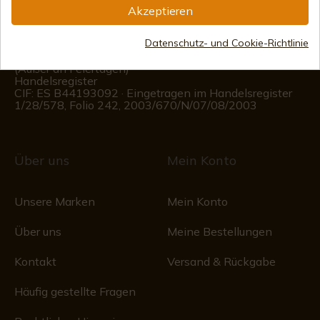
Akzeptieren
(+34)
676 850 364
Datenschutz- und Cookie-Richtlinie
Kundeninformationen
Montag bis Freitag von 09:00 bis 15:00 Uhr
(Außer an Feiertagen)
Handelsregister
CIF: ES B44193092 · Eingetragen im Handelsregister
1/28/578, Folio 242, 2003/670/N/07/08/2003
Über uns
Mein Konto
Unsere Marken
Mein Konto
Über uns
Meine Bestellungen
Kontakt
Versand & Rückgabe
Häufig gestellte Fragen