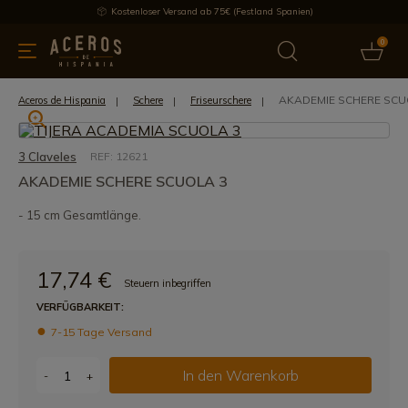
Kostenloser Versand ab 75€ (Festland Spanien)
0
üchenutensilien
Bietet
Aktuelles
Bestseller
Schutzmar
AKADEMIE SCHERE SCU
Aceros de Hispania
Schere
Friseurschere
3 Claveles
REF: 12621
AKADEMIE SCHERE SCUOLA 3
- 15 cm Gesamtlänge.
17,74 €
Steuern inbegriffen
VERFÜGBARKEIT:
7-15 Tage Versand
In den Warenkorb
-
+