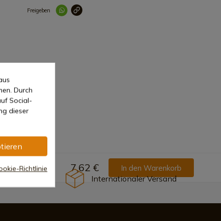
Freigeben
Link korrekt kopiert
aus
men. Durch
uf Social-
ng dieser
tieren
7,62 €
In den Warenkorb
okie-Richtlinie
Internationaler Versand