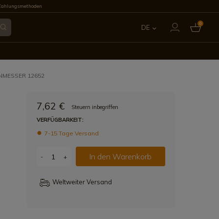
Zahlungsmethoden
0
DE
ES
EN
NMESSER 12652
FR
7,62 €
Steuern inbegriffen
IT
VERFÜGBARKEIT:
7-15 Tage Versand
PT
In den Warenkorb
-
+
Weltweiter Versand