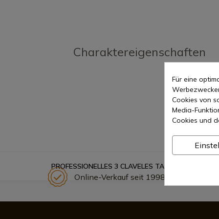
Charaktereigenschaften
Für eine opti
Werbezwecken 
Cookies von so
Media-Funktio
Cookies und d
Einste
PROFESSIONELLES 3 CLAVELES TASCHENMESSER 1
Online-Verkauf seit 1998