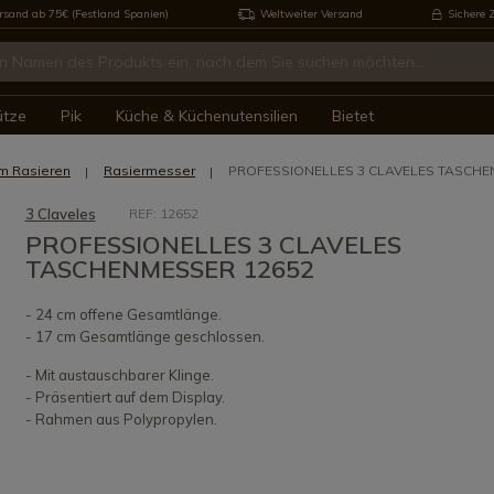
rsand ab 75€ (Festland Spanien)
Weltweiter Versand
Sichere 
ütze
Pik
Küche & Küchenutensilien
Bietet
m Rasieren
Rasiermesser
PROFESSIONELLES 3 CLAVELES TASCHE
3 Claveles
REF: 12652
PROFESSIONELLES 3 CLAVELES
TASCHENMESSER 12652
- 24 cm offene Gesamtlänge.
- 17 cm Gesamtlänge geschlossen.
- Mit austauschbarer Klinge.
- Präsentiert auf dem Display.
- Rahmen aus Polypropylen.