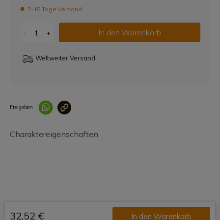
7-15 Tage Versand
In den Warenkorb
-
+
Weltweiter Versand
Freigeben
Link korrekt kopiert
Charaktereigenschaften
32,52 €
In den Warenkorb