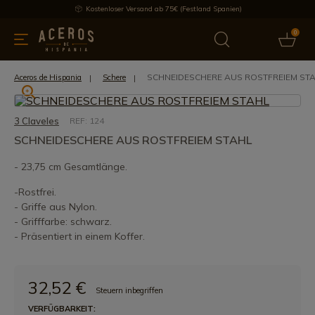
Kostenloser Versand ab 75€ (Festland Spanien)
0
üchenutensilien
Bietet
Aktuelles
Bestseller
Schutzmar
SCHNEIDESCHERE AUS ROSTFREIEM ST
Aceros de Hispania
Schere
3 Claveles
REF: 124
SCHNEIDESCHERE AUS ROSTFREIEM STAHL
- 23,75 cm Gesamtlänge.
-Rostfrei.
- Griffe aus Nylon.
- Grifffarbe: schwarz.
- Präsentiert in einem Koffer.
32,52 €
Steuern inbegriffen
VERFÜGBARKEIT: