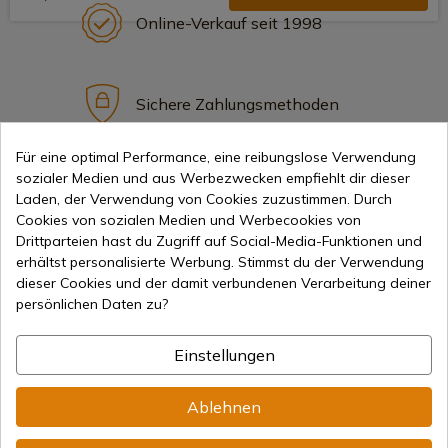
Online-Verkauf seit 1998
Sichere Zahlungsmethoden
Für eine optimal Performance, eine reibungslose Verwendung
sozialer Medien und aus Werbezwecken empfiehlt dir dieser
Internationaler Versand
Laden, der Verwendung von Cookies zuzustimmen. Durch
Cookies von sozialen Medien und Werbecookies von
Drittparteien hast du Zugriff auf Social-Media-Funktionen und
erhältst personalisierte Werbung. Stimmst du der Verwendung
dieser Cookies und der damit verbundenen Verarbeitung deiner
persönlichen Daten zu?
Information
Einstellungen
info@aceros-de-hispania.com
Ablehnen
(+34)
978 877 088