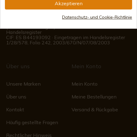
Akzeptieren
(+34)
676 850 364
Kundeninformationen
Datenschutz- und Cookie-Richtlinie
Montag bis Freitag von 09:00 bis 15:00 Uhr
(Außer an Feiertagen)
Handelsregister
CIF: ES B44193092 · Eingetragen im Handelsregister
1/28/578, Folio 242, 2003/670/N/07/08/2003
Über uns
Mein Konto
Unsere Marken
Mein Konto
Über uns
Meine Bestellungen
Kontakt
Versand & Rückgabe
Häufig gestellte Fragen
Rechtlicher Hinweis