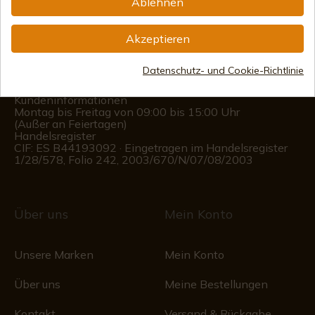
Ablehnen
info@aceros-de-hispania.com
Akzeptieren
(+34)
978 877 088
(+34)
676 850 364
Datenschutz- und Cookie-Richtlinie
Kundeninformationen
Montag bis Freitag von 09:00 bis 15:00 Uhr
(Außer an Feiertagen)
Handelsregister
CIF: ES B44193092 · Eingetragen im Handelsregister
1/28/578, Folio 242, 2003/670/N/07/08/2003
Über uns
Mein Konto
Unsere Marken
Mein Konto
Über uns
Meine Bestellungen
Kontakt
Versand & Rückgabe