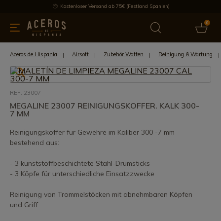
Kostenloser Versand ab 75€ (Festland Spanien)
0
üchenutensilien
Bietet
Aktuelles
Bestseller
Schutzmar
Aceros de Hispania
Airsoft
Zubehör Waffen
Reinigung & Wartung
REF: 23007
MEGALINE 23007 REINIGUNGSKOFFER. KALK 300-
7 MM
Reinigungskoffer für Gewehre im Kaliber 300 -7 mm
bestehend aus:
- 3 kunststoffbeschichtete Stahl-Drumsticks
- 3 Köpfe für unterschiedliche Einsatzzwecke
Reinigung von Trommelstöcken mit abnehmbaren Köpfen
und Griff