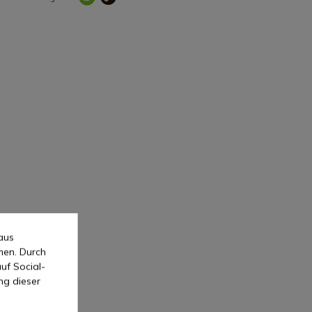
aus
men. Durch
uf Social-
ng dieser