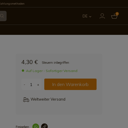
Zahlungsmethoden
0
DE
ES
EN
FR
4,30 €
Steuern inbegriffen
IT
Auf Lager - Sofortiger Versand
PT
In den Warenkorb
-
+
Weltweiter Versand
Freigeben
Link korrekt kopiert