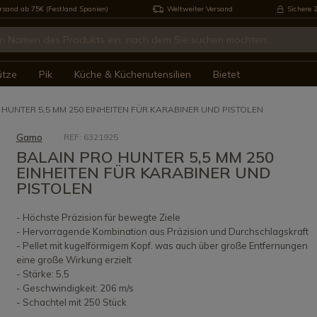
rsand ab 75€ (Festland Spanien)
Weltweiter Versand
Sichere 
ütze
Pik
Küche & Küchenutensilien
Bietet
 HUNTER 5,5 MM 250 EINHEITEN FÜR KARABINER UND PISTOLEN
Gamo
REF: 6321925
BALAIN PRO HUNTER 5,5 MM 250
EINHEITEN FÜR KARABINER UND
PISTOLEN
- Höchste Präzision für bewegte Ziele
- Hervorragende Kombination aus Präzision und Durchschlagskraft
- Pellet mit kugelförmigem Kopf. was auch über große Entfernungen
eine große Wirkung erzielt
- Stärke: 5,5
- Geschwindigkeit: 206 m/s
- Schachtel mit 250 Stück