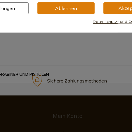
llungen
Ablehnen
Akzep
Datenschutz- und Co
KARABINER UND PISTOLEN
Sichere Zahlungsmethoden
Mein Konto