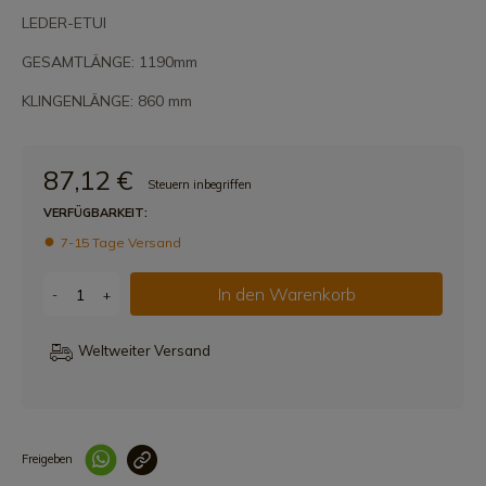
LEDER-ETUI
GESAMTLÄNGE: 1190mm
KLINGENLÄNGE: 860 mm
87,12 €
Steuern inbegriffen
VERFÜGBARKEIT:
7-15 Tage Versand
In den Warenkorb
-
+
Weltweiter Versand
Freigeben
Link korrekt kopiert