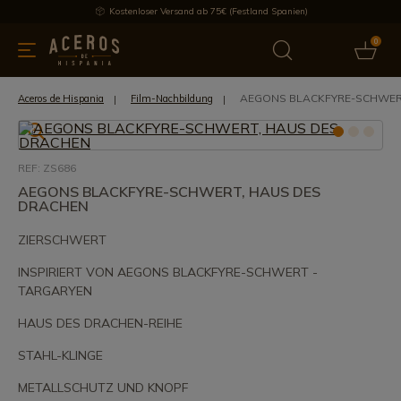
Kostenloser Versand ab 75€ (Festland Spanien)
0
üchenutensilien
Bietet
Aktuelles
Bestseller
Schutzmar
AEGONS BLACKFYRE-SCHWER
Aceros de Hispania
Film-Nachbildung
REF: ZS686
AEGONS BLACKFYRE-SCHWERT, HAUS DES
DRACHEN
ZIERSCHWERT
INSPIRIERT VON AEGONS BLACKFYRE-SCHWERT -
TARGARYEN
HAUS DES DRACHEN-REIHE
STAHL-KLINGE
METALLSCHUTZ UND KNOPF