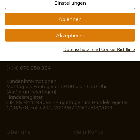
Einstellungen
Ablehnen
Information
Akzeptieren
info@aceros-de-hispania.com
Datenschutz- und Cookie-Richtlinie
(+34)
978 877 088
(+34)
676 850 364
Kundeninformationen
Montag bis Freitag von 09:00 bis 15:00 Uhr
(Außer an Feiertagen)
Handelsregister
CIF: ES B44193092 · Eingetragen im Handelsregister
1/28/578, Folio 242, 2003/670/N/07/08/2003
Über uns
Mein Konto