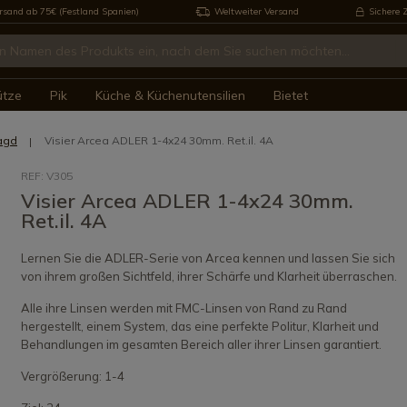
rsand ab 75€ (Festland Spanien)
Weltweiter Versand
Sichere 
ütze
Pik
Küche & Küchenutensilien
Bietet
Jagd
Visier Arcea ADLER 1-4x24 30mm. Ret.il. 4A
REF: V305
Visier Arcea ADLER 1-4x24 30mm.
Ret.il. 4A
Lernen Sie die ADLER-Serie von Arcea kennen und lassen Sie sich
von ihrem großen Sichtfeld, ihrer Schärfe und Klarheit überraschen.
Alle ihre Linsen werden mit FMC-Linsen von Rand zu Rand
hergestellt, einem System, das eine perfekte Politur, Klarheit und
Behandlungen im gesamten Bereich aller ihrer Linsen garantiert.
Vergrößerung: 1-4