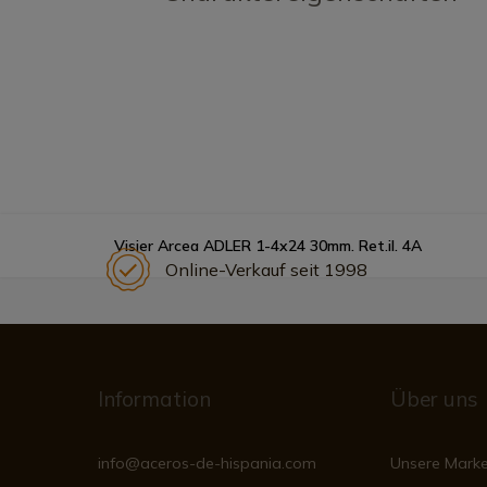
Visier Arcea ADLER 1-4x24 30mm. Ret.il. 4A
Online-Verkauf seit 1998
Information
Über uns
info@aceros-de-hispania.com
Unsere Mark