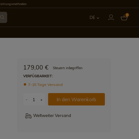
Zahlungsmethoden
0
DE
ES
EN
FR
179,00 €
Steuern inbegriffen
IT
VERFÜGBARKEIT:
7-15 Tage Versand
PT
In den Warenkorb
-
+
Weltweiter Versand