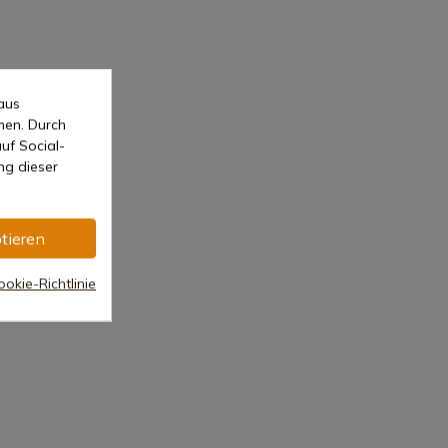
aus
men. Durch
uf Social-
ng dieser
tieren
okie-Richtlinie