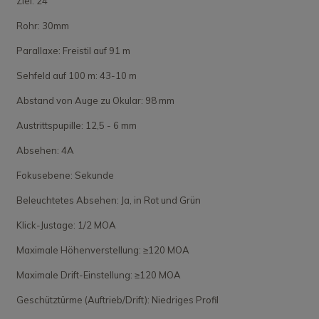
Ziel: 24
Rohr: 30mm
Parallaxe: Freistil auf 91 m
Sehfeld auf 100 m: 43-10 m
Abstand von Auge zu Okular: 98 mm
Austrittspupille: 12,5 - 6 mm
Absehen: 4A
Fokusebene: Sekunde
Beleuchtetes Absehen: Ja, in Rot und Grün
Klick-Justage: 1/2 MOA
Maximale Höhenverstellung: ≥120 MOA
Maximale Drift-Einstellung: ≥120 MOA
Geschütztürme (Auftrieb/Drift): Niedriges Profil