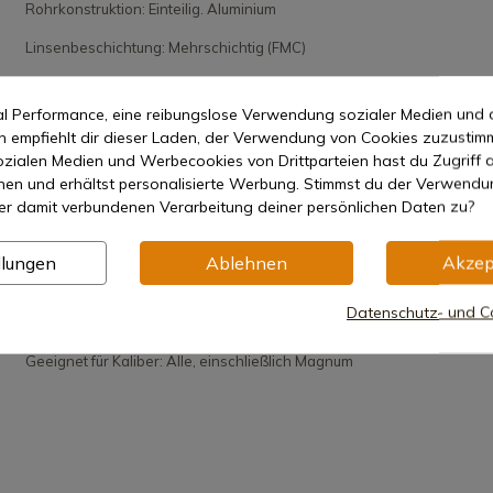
Rohrkonstruktion: Einteilig. Aluminium
Linsenbeschichtung: Mehrschichtig (FMC)
Eigenschaften: Wasserfest. Anti-Beschlag-Behandlung. Stickstoff-
Gas-Abdichtung
mal Performance, eine reibungslose Verwendung sozialer Medien und 
empfiehlt dir dieser Laden, der Verwendung von Cookies zuzustim
Dioptrieneinstellung: ≥ ±2,5 Dioptrien
zialen Medien und Werbecookies von Drittparteien hast du Zugriff a
nen und erhältst personalisierte Werbung. Stimmst du der Verwendu
Länge: 269 mm
er damit verbundenen Verarbeitung deiner persönlichen Daten zu?
Gewicht: 492 g
llungen
Ablehnen
Akzep
Minimale Ringhöhe: 8,5 mm
Das beleuchtete Absehen wird mit einer CR2032-Batterie betrieben
Datenschutz- und Co
(nicht im Lieferumfang enthalten)
Geeignet für Kaliber: Alle, einschließlich Magnum