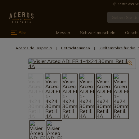
Kostenloser Ve
Alle
Messer
Schwertmuscheln
Gesch
Aceros de Hispania
Betrachterinnen
Zielfernrohre für die 