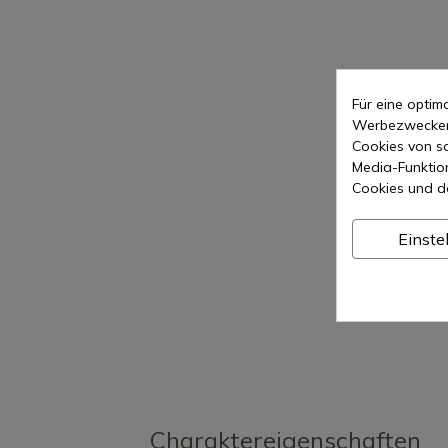
Für eine opti
Werbezwecken 
Cookies von so
Media-Funktio
Cookies und d
Einste
Charaktereigenschaften