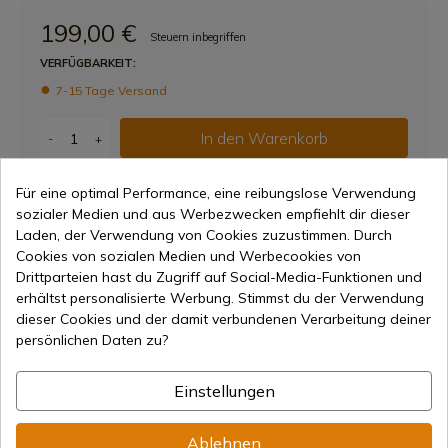
199,00 €
Steuern inbegriffen
VERFÜGBARKEIT:
7-15 Tage Versand
In den Warenkorb
-
+
Weltweiter Versand
Für eine optimal Performance, eine reibungslose Verwendung
sozialer Medien und aus Werbezwecken empfiehlt dir dieser
Laden, der Verwendung von Cookies zuzustimmen. Durch
Cookies von sozialen Medien und Werbecookies von
Drittparteien hast du Zugriff auf Social-Media-Funktionen und
Freigeben
Link korrekt kopiert
erhältst personalisierte Werbung. Stimmst du der Verwendung
dieser Cookies und der damit verbundenen Verarbeitung deiner
persönlichen Daten zu?
Charaktereigenschaften
Einstellungen
Ablehnen