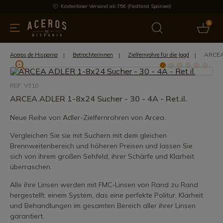
Kostenloser Versand ab 75€ (Festland Spanien)
0
üchenutensilien
Bietet
Aktuelles
Bestseller
Schutzmar
ARCEA 
Aceros de Hispania
Betrachterinnen
Zielfernrohre für die Jagd
REF: V310
ARCEA ADLER 1-8x24 Sucher - 30 - 4A - Ret.il.
Neue Reihe von Adler-Zielfernrohren von Arcea.
Vergleichen Sie sie mit Suchern mit dem gleichen
Brennweitenbereich und höheren Preisen und lassen Sie
sich von ihrem großen Sehfeld, ihrer Schärfe und Klarheit
überraschen.
Alle ihre Linsen werden mit FMC-Linsen von Rand zu Rand
hergestellt, einem System, das eine perfekte Politur, Klarheit
und Behandlungen im gesamten Bereich aller ihrer Linsen
garantiert.