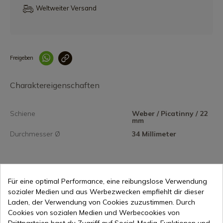
Weltweiter Versand
Freigeben
Link korrekt kopiert
Charaktereigenschaften
Schiene
Weber / Picatinny / 22
mm
Durchmesser Ø
34 Millimeter
Für eine optimal Performance, eine reibungslose Verwendung
sozialer Medien und aus Werbezwecken empfiehlt dir dieser
75,00 €
Laden, der Verwendung von Cookies zuzustimmen. Durch
In den Warenkorb
Cookies von sozialen Medien und Werbecookies von
Online-Verkauf seit 1998
Drittparteien hast du Zugriff auf Social-Media-Funktionen und