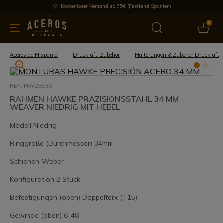
Kostenloser Versand ab 75€ (Festland Spanien)
0
üchenutensilien
Bietet
Aktuelles
Bestseller
Schutzmar
Aceros de Hispania
Druckluft-Zubehör
Halterungen & Zubehör Druckluft
REF: HW23030
RAHMEN HAWKE PRÄZISIONSSTAHL 34 MM
WEAVER NIEDRIG MIT HEBEL
Modell Niedrig
Ringgröße (Durchmesser) 34mm
Schienen-Weber
Konfiguration 2 Stück
Befestigungen (oben) Doppeltorx (T15)
Gewinde (oben) 6-48