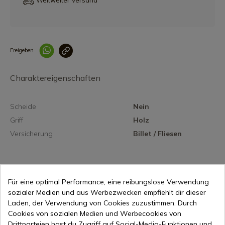
Weltweiter Versand
Freigeben
Link korrekt kopiert
Charaktereigenschaften
Scheide
Nein
Griff
Holz
Versicherung
Billet / Fliesen
Für eine optimal Performance, eine reibungslose Verwendung
sozialer Medien und aus Werbezwecken empfiehlt dir dieser
21,18 €
In den Warenkorb
Laden, der Verwendung von Cookies zuzustimmen. Durch
Cookies von sozialen Medien und Werbecookies von
Online-Verkauf seit 1998
Drittparteien hast du Zugriff auf Social-Media-Funktionen und