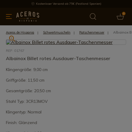
Kostenloser Versand ab 75€ (Festland Spanien)
0
üchenutensilien
Bietet
Aktuelles
Bestseller
Schutzmar
Albainox B
Aceros de Hispania
Schwertmuscheln
Ratschenmesser
REF: 01767
Albainox Billet rotes Ausdauer-Taschenmesser
Klingengröße: 9,00 cm
Griffgröße: 11,50 cm
Gesamtgröße: 20,50 cm
Stahl Typ: 3CR13MOV
Klingentyp: Normal
Finish: Glänzend