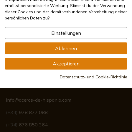
erhältst personalisierte Werbung. Stimmst du der Verwendung
dieser Cookies und der damit verbundenen Verarbeitung deiner
persönlichen Daten zu?
Sichere Zahlungsmethoden
Einstellungen
Internationaler Versand
Ablehnen
Akzeptieren
Datenschutz- und Cookie-Richtlinie
Information
info@aceros-de-hispania.com
(+34)
978 877 088
(+34)
676 850 364