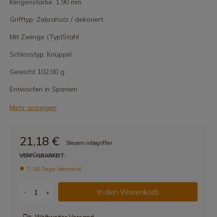
Klingenstärke: 1,90 mm
Grifftyp: Zebraholz / dekoriert
Mit Zwinge (Typ)Stahl
Schlosstyp: Knüppel
Gewicht 102.00 g
Entworfen in Spanien
Mehr anzeigen
21,18 €
Steuern inbegriffen
VERFÜGBARKEIT:
7-15 Tage Versand
In den Warenkorb
-
+