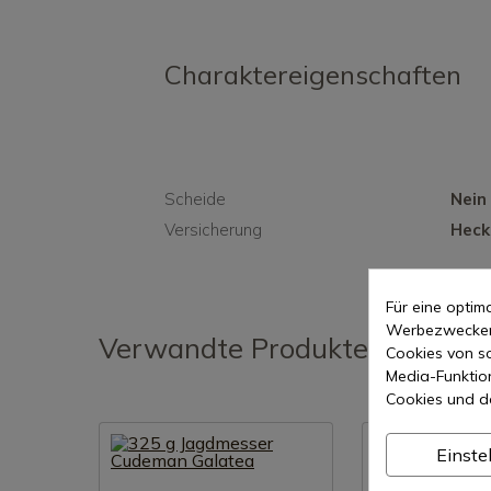
Charaktereigenschaften
Scheide
Nein
Versicherung
Heck
Für eine opti
Werbezwecken 
Verwandte Produkte
Cookies von so
Media-Funktio
Cookies und d
Einste