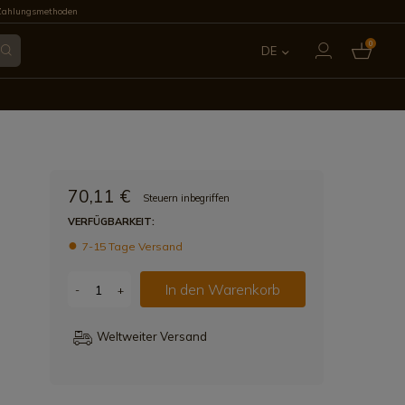
Zahlungsmethoden
0
DE
ES
EN
FR
70,11 €
Steuern inbegriffen
IT
VERFÜGBARKEIT:
7-15 Tage Versand
PT
In den Warenkorb
-
+
Weltweiter Versand