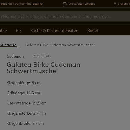
rsand ab 75€ (Festland Spanien)
Weltweiter Versand
Sichere 
ütze
Pik
Küche & Küchenutensilien
Bietet
 Albacete
Galatea Birke Cudeman Schwertmuschel
Cudeman
REF: 325-D
Galatea Birke Cudeman
Schwertmuschel
Klingenlänge: 9 cm
Grifflänge: 11,5 cm
Gesamtlänge: 20,5 cm
Klingenstärke: 2,7 mm
Klingenbreite: 2,7 cm