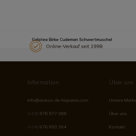
Galatea Birke Cudeman Schwertmuschel
Online-Verkauf seit 1998
Information
Über uns
info@aceros-de-hispania.com
Unsere Mark
(+34)
978 877 088
Über uns
(+34)
676 850 364
Kontakt