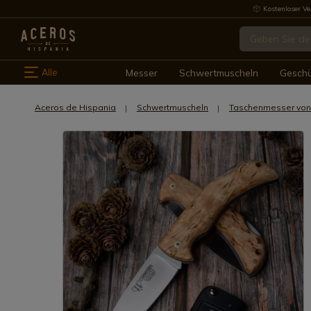
Kostenloser Ve
Alle
Messer
Schwertmuscheln
Gesch
Aceros de Hispania
Schwertmuscheln
Taschenmesser von