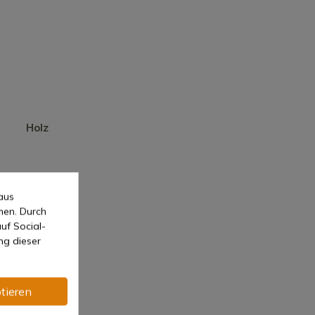
Holz
aus
men. Durch
uf Social-
ng dieser
tieren