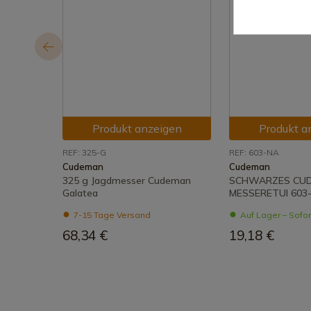
Produkt anzeigen
Produkt a
REF: 325-G
REF: 603-NA
Cudeman
Cudeman
325 g Jagdmesser Cudeman
SCHWARZES CU
Galatea
MESSERETUI 603
7-15 Tage Versand
Auf Lager – Sofo
68,34 €
19,18 €