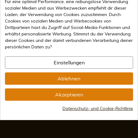
Für eine optimal Performance, eine reibungslose Verwendung
sozialer Medien und aus Werbezwecken empfiehlt dir dieser
Laden, der Verwendung von Cookies zuzustimmen. Durch
Cookies von sozialen Medien und Werbecookies von
Drittparteien hast du Zugriff auf Social-Media-Funktionen und
erhältst personalisierte Werbung. Stimmst du der Verwendung
dieser Cookies und der damit verbundenen Verarbeitung deiner
46,83 €
In den Warenkorb
persönlichen Daten zu?
Online-Verkauf seit 1998
Einstellungen
Sichere Zahlungsmethoden
Ablehnen
Akzeptieren
Internationaler Versand
Datenschutz- und Cookie-Richtlinie