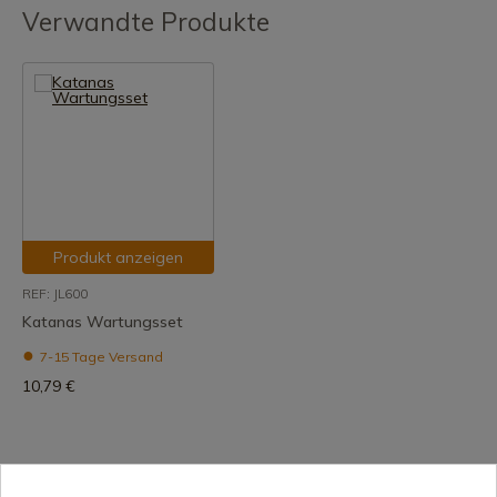
Verwandte Produkte
Produkt anzeigen
REF: JL600
Katanas Wartungsset
7-15 Tage Versand
10,79 €