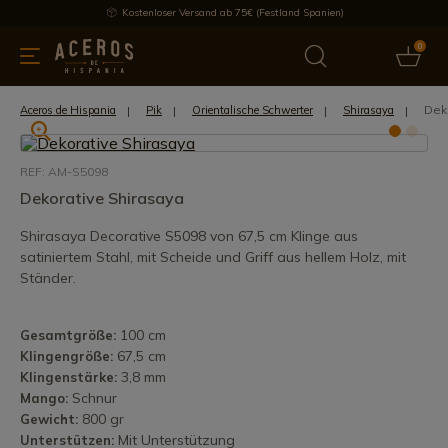
Kostenloser Versand ab 75€ (Festland Spanien)
0
üchenutensilien
Bietet
Aktuelles
Bestseller
Schutzmar
Dek
Aceros de Hispania
Pik
Orientalische Schwerter
Shirasaya
REF: AM-S5098
Dekorative Shirasaya
Shirasaya Decorative S5098 von 67,5 cm Klinge aus
satiniertem Stahl, mit Scheide und Griff aus hellem Holz, mit
Ständer.
100 cm
Gesamtgröße:
67,5 cm
Klingengröße:
3,8 mm
Klingenstärke:
Schnur
Mango:
800 gr
Gewicht:
Mit Unterstützung
Unterstützen: