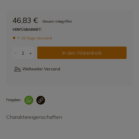
46,83 €
Steuern inbegriffen
VERFÜGBARKEIT:
7-15 Tage Versand
In den Warenkorb
-
+
Weltweiter Versand
Freigeben
Link korrekt kopiert
Charaktereigenschaften