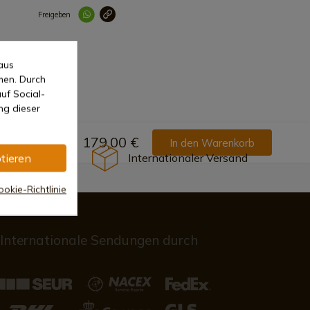
Freigeben
Link korrekt kopiert
aus
men. Durch
uf Social-
ng dieser
179,00 €
In den Warenkorb
Internationaler Versand
tieren
okie-Richtlinie
Internationale Sendungen durch