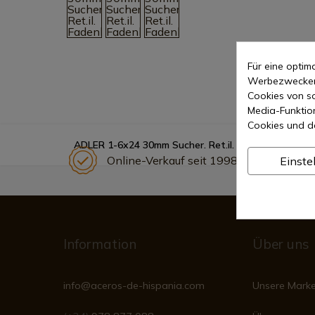
Für eine opti
Werbezwecken 
Cookies von so
Media-Funktio
Cookies und d
ADLER 1-6x24 30mm Sucher. Ret.il. Fadenkreuz
Online-Verkauf seit 1998
Einste
Information
Über uns
info@aceros-de-hispania.com
Unsere Mark