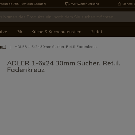
rsand ab 75€ (Festland Spanien)
Weltweiter Versand
Sichere 
ütze
Pik
Küche & Küchenutensilien
Bietet
Jagd
ADLER 1-6x24 30mm Sucher. Ret.il. Fadenkreuz
ADLER 1-6x24 30mm Sucher. Ret.il.
Fadenkreuz