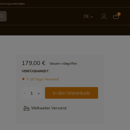
Zahlungsmethoden
0
DE
ES
EN
FR
179,00 €
Steuern inbegriffen
IT
VERFÜGBARKEIT:
7-15 Tage Versand
PT
In den Warenkorb
-
+
Weltweiter Versand