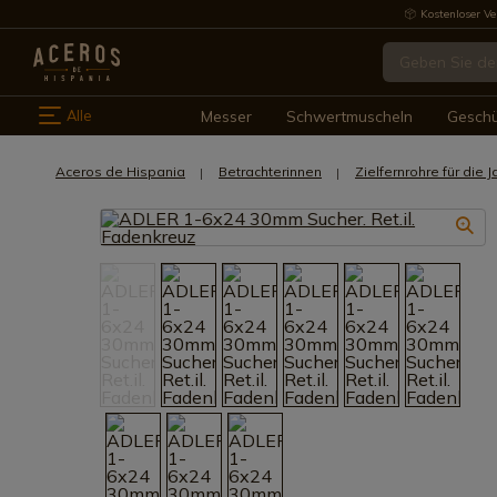
Kostenloser Ve
Alle
Messer
Schwertmuscheln
Gesch
Aceros de Hispania
Betrachterinnen
Zielfernrohre für die 