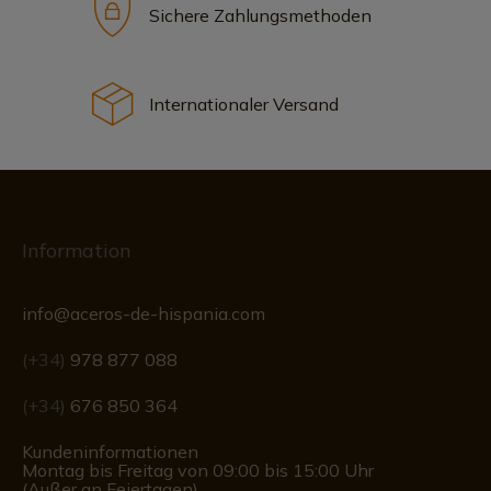
Sichere Zahlungsmethoden
Internationaler Versand
Information
info@aceros-de-hispania.com
(+34)
978 877 088
(+34)
676 850 364
Kundeninformationen
Montag bis Freitag von 09:00 bis 15:00 Uhr
(Außer an Feiertagen)