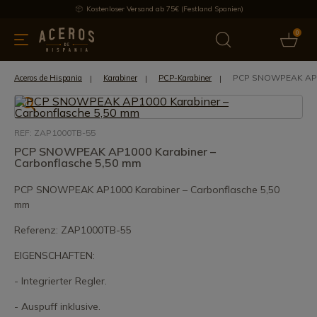
Kostenloser Versand ab 75€ (Festland Spanien)
0
üchenutensilien
Bietet
Aktuelles
Bestseller
Schutzmar
PCP SNOWPEAK AP10
Aceros de Hispania
Karabiner
PCP-Karabiner
REF: ZAP1000TB-55
PCP SNOWPEAK AP1000 Karabiner –
Carbonflasche 5,50 mm
PCP SNOWPEAK AP1000 Karabiner – Carbonflasche 5,50
mm
Referenz: ZAP1000TB-55
EIGENSCHAFTEN:
- Integrierter Regler.
- Auspuff inklusive.