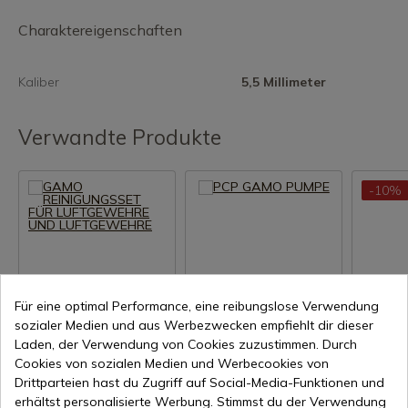
Charaktereigenschaften
Kaliber
5,5 Millimeter
Verwandte Produkte
-10%
Für eine optimal Performance, eine reibungslose Verwendung
sozialer Medien und aus Werbezwecken empfiehlt dir dieser
Produkt anzeigen
Produkt anzeigen
Prod
Laden, der Verwendung von Cookies zuzustimmen. Durch
REF: 6212460CP
REF: 6212647
REF: 5462
Cookies von sozialen Medien und Werbecookies von
Gamo
Gamo
COMETA
Drittparteien hast du Zugriff auf Social-Media-Funktionen und
GAMO REINIGUNGSSET
PCP GAMO PUMPE
BALINEN
erhältst personalisierte Werbung. Stimmst du der Verwendung