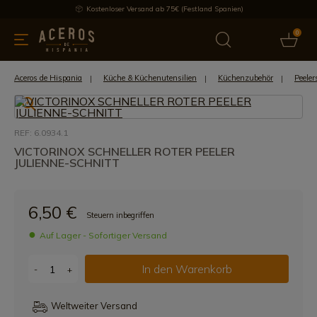
Kostenloser Versand ab 75€ (Festland Spanien)
0
üchenutensilien
Bietet
Aktuelles
Bestseller
Schutzmar
Aceros de Hispania
Küche & Küchenutensilien
Küchenzubehör
Peeler
REF: 6.0934.1
VICTORINOX SCHNELLER ROTER PEELER
JULIENNE-SCHNITT
6,50 €
Steuern inbegriffen
Auf Lager - Sofortiger Versand
In den Warenkorb
-
+
Weltweiter Versand