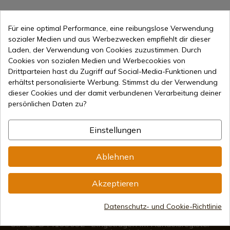
Internationaler Versand
Für eine optimal Performance, eine reibungslose Verwendung
sozialer Medien und aus Werbezwecken empfiehlt dir dieser
Laden, der Verwendung von Cookies zuzustimmen. Durch
Cookies von sozialen Medien und Werbecookies von
Drittparteien hast du Zugriff auf Social-Media-Funktionen und
erhältst personalisierte Werbung. Stimmst du der Verwendung
dieser Cookies und der damit verbundenen Verarbeitung deiner
Information
persönlichen Daten zu?
info@aceros-de-hispania.com
Einstellungen
(+34)
978 877 088
Ablehnen
(+34)
676 850 364
Akzeptieren
Kundeninformationen
Montag bis Freitag von 09:00 bis 15:00 Uhr
(Außer an Feiertagen)
Datenschutz- und Cookie-Richtlinie
Handelsregister
CIF: ES B44193092 · Eingetragen im Handelsregister