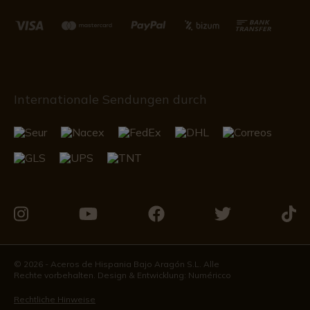
Internationale Sendungen durch
Besuchen
Besuchen
Besuchen
Besuchen
Besu
Sie
Sie
Sie
Sie
Sie
uns
uns
uns
uns
uns
© 2026 - Aceros de Hispania Bajo Aragón S.L. Alle
Rechte vorbehalten. Design & Entwicklung:
Numéricco
auf
auf
auf
auf
auf
Instagram
Youtube
Facebook
Twitter
Tikto
Rechtliche Hinweise