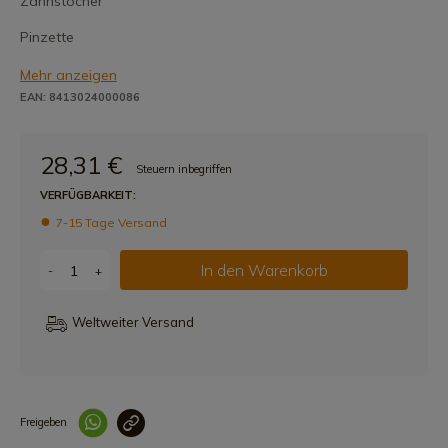
Zahnstocher
Pinzette
Mehr anzeigen
EAN: 8413024000086
28,31 €
Steuern inbegriffen
VERFÜGBARKEIT:
7-15 Tage Versand
In den Warenkorb
-
+
Weltweiter Versand
Freigeben
Link korrekt kopiert