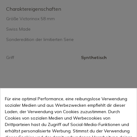
Charaktereigenschaften
Größe Victorinox 58 mm
Swiss Made
Sonderedition der limitierten Serie
Griff
Synthetisch
28,31 €
Für eine optimal Performance, eine reibungslose Verwendung
In den Warenkorb
sozialer Medien und aus Werbezwecken empfiehlt dir dieser
Online-Verkauf seit 1998
Laden, der Verwendung von Cookies zuzustimmen. Durch
Cookies von sozialen Medien und Werbecookies von
Drittparteien hast du Zugriff auf Social-Media-Funktionen und
erhältst personalisierte Werbung. Stimmst du der Verwendung
Sichere Zahlungsmethoden