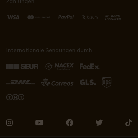
Zahlungen
Internationale Sendungen durch
Besuchen
Besuchen
Besuchen
Besuchen
Besu