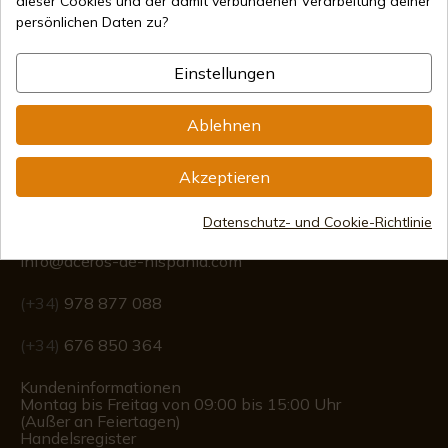
dieser Cookies und der damit verbundenen Verarbeitung deiner
persönlichen Daten zu?
Internationaler Versand
Einstellungen
Ablehnen
Akzeptieren
Information
Datenschutz- und Cookie-Richtlinie
info@aceros-de-hispania.com
(+34)
978 877 088
(+34)
676 850 364
Kundeninformationen
Montag bis Freitag von 09:00 bis 15:00 Uhr
(Außer an Feiertagen)
Handelsregister