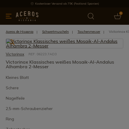
Kostenloser Versand ab 75€ (Festland Spanien)
0
üchenutensilien
Bietet
Aktuelles
Bestseller
Schutzmar
Victorinox 
Aceros de Hispania
Schwertmuscheln
Taschenmesser
Victorinox
REF: 06223.7AD3
Victorinox Klassisches weißes Mosaik-Al-Andalus
Alhambra 2-Messer
Kleines Blatt
Schere
Nagelfeile
2,5-mm-Schraubenzieher
Ring