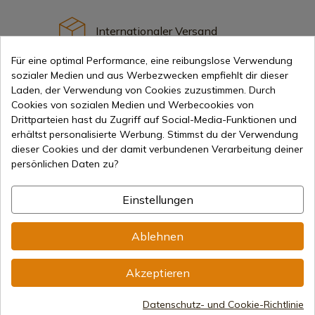
Internationaler Versand
Für eine optimal Performance, eine reibungslose Verwendung
sozialer Medien und aus Werbezwecken empfiehlt dir dieser
Laden, der Verwendung von Cookies zuzustimmen. Durch
Cookies von sozialen Medien und Werbecookies von
Drittparteien hast du Zugriff auf Social-Media-Funktionen und
Information
erhältst personalisierte Werbung. Stimmst du der Verwendung
dieser Cookies und der damit verbundenen Verarbeitung deiner
persönlichen Daten zu?
info@aceros-de-hispania.com
(+34)
978 877 088
Einstellungen
(+34)
676 850 364
Ablehnen
Kundeninformationen
Montag bis Freitag von 09:00 bis 15:00 Uhr
Akzeptieren
(Außer an Feiertagen)
Handelsregister
CIF: ES B44193092 · Eingetragen im Handelsregister
Datenschutz- und Cookie-Richtlinie
1/28/578, Folio 242, 2003/670/N/07/08/2003