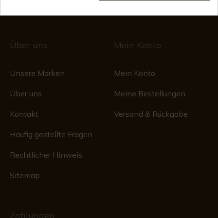
1/28/578, Folio 242, 2003/670/N/07/08/2003
Über uns
Mein Konto
Unsere Marken
Mein Konto
Über uns
Meine Bestellungen
Kontakt
Versand & Rückgabe
Häufig gestellte Fragen
Rechtlicher Hinweis
Sitemap
Zahlungen