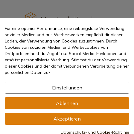
Internationaler Versand
Für eine optimal Performance, eine reibungslose Verwendung
sozialer Medien und aus Werbezwecken empfiehlt dir dieser
Laden, der Verwendung von Cookies zuzustimmen. Durch
Cookies von sozialen Medien und Werbecookies von
Drittparteien hast du Zugriff auf Social-Media-Funktionen und
Information
erhältst personalisierte Werbung. Stimmst du der Verwendung
dieser Cookies und der damit verbundenen Verarbeitung deiner
persönlichen Daten zu?
info@aceros-de-hispania.com
Einstellungen
(+34)
978 877 088
(+34)
676 850 364
Ablehnen
Kundeninformationen
Montag bis Freitag von 09:00 bis 15:00 Uhr
Akzeptieren
(Außer an Feiertagen)
Handelsregister
Datenschutz- und Cookie-Richtlinie
CIF: ES B44193092 · Eingetragen im Handelsregister