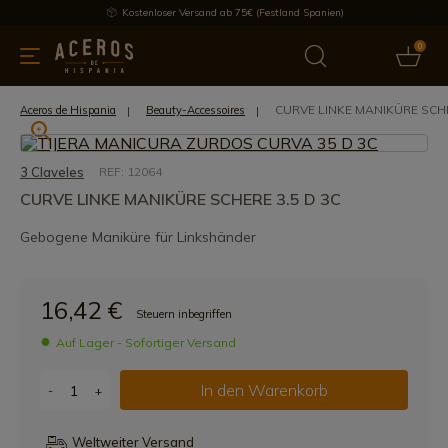
Kostenloser Versand ab 75€ (Festland Spanien)
0
üchenutensilien
Bietet
Aktuelles
Bestseller
Schutzmar
CURVE LINKE MANIKÜRE SCHE
Aceros de Hispania
Beauty-Accessoires
3 Claveles
REF: 12064
CURVE LINKE MANIKÜRE SCHERE 3.5 D 3C
Gebogene Maniküre für Linkshänder
16,42 €
Steuern inbegriffen
Auf Lager - Sofortiger Versand
In den Warenkorb
-
+
Weltweiter Versand