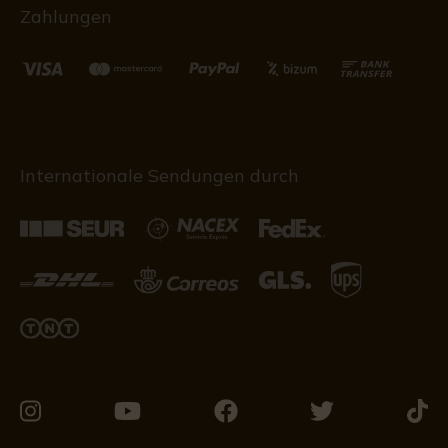
Zahlungen
Internationale Sendungen durch
Besuchen
Besuchen
Besuchen
Besuchen
Besu