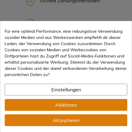
Sichere Zahlungsmethoden
Internationaler Versand
Für eine optimal Performance, eine reibungslose Verwendung
sozialer Medien und aus Werbezwecken empfiehlt dir dieser
Laden, der Verwendung von Cookies zuzustimmen. Durch
Cookies von sozialen Medien und Werbecookies von
Drittparteien hast du Zugriff auf Social-Media-Funktionen und
erhältst personalisierte Werbung. Stimmst du der Verwendung
Information
dieser Cookies und der damit verbundenen Verarbeitung deiner
persönlichen Daten zu?
info@aceros-de-hispania.com
Einstellungen
(+34)
978 877 088
Ablehnen
(+34)
676 850 364
Kundeninformationen
Akzeptieren
Montag bis Freitag von 09:00 bis 15:00 Uhr
(Außer an Feiertagen)