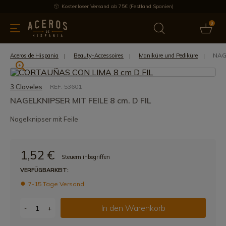
Kostenloser Versand ab 75€ (Festland Spanien)
0
üchenutensilien
Bietet
Aktuelles
Bestseller
Schutzmar
NAGE
Aceros de Hispania
Beauty-Accessoires
Maniküre und Pediküre
3 Claveles
REF: 53601
NAGELKNIPSER MIT FEILE 8 cm. D FIL
Nagelknipser mit Feile
1,52 €
Steuern inbegriffen
VERFÜGBARKEIT:
7-15 Tage Versand
In den Warenkorb
-
+