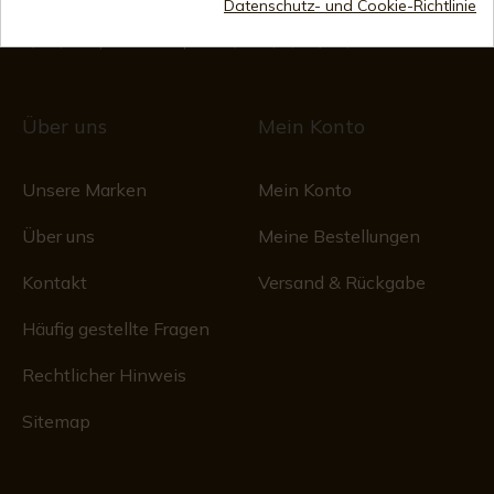
Handelsregister
Datenschutz- und Cookie-Richtlinie
CIF: ES B44193092 · Eingetragen im Handelsregister
1/28/578, Folio 242, 2003/670/N/07/08/2003
Über uns
Mein Konto
Unsere Marken
Mein Konto
Über uns
Meine Bestellungen
Kontakt
Versand & Rückgabe
Häufig gestellte Fragen
Rechtlicher Hinweis
Sitemap