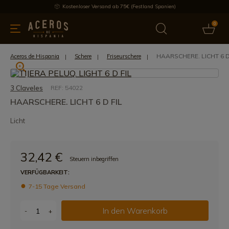
Kostenloser Versand ab 75€ (Festland Spanien)
0
üchenutensilien
Bietet
Aktuelles
Bestseller
Schutzmar
HAARSCHERE. LICHT 6 D
Aceros de Hispania
Schere
Friseurschere
3 Claveles
REF: 54022
HAARSCHERE. LICHT 6 D FIL
Licht
32,42 €
Steuern inbegriffen
VERFÜGBARKEIT:
7-15 Tage Versand
In den Warenkorb
-
+