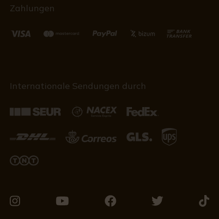
Zahlungen
Internationale Sendungen durch
Besuchen
Besuchen
Besuchen
Besuchen
Besu