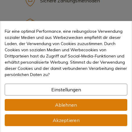
Sichere Zahlungsmethoden
Internationaler Versand
Für eine optimal Performance, eine reibungslose Verwendung
sozialer Medien und aus Werbezwecken empfiehlt dir dieser
Laden, der Verwendung von Cookies zuzustimmen. Durch
Cookies von sozialen Medien und Werbecookies von
Drittparteien hast du Zugriff auf Social-Media-Funktionen und
erhältst personalisierte Werbung. Stimmst du der Verwendung
Information
dieser Cookies und der damit verbundenen Verarbeitung deiner
persönlichen Daten zu?
info@aceros-de-hispania.com
Einstellungen
(+34)
978 877 088
Ablehnen
(+34)
676 850 364
Kundeninformationen
Akzeptieren
Montag bis Freitag von 09:00 bis 15:00 Uhr
(Außer an Feiertagen)