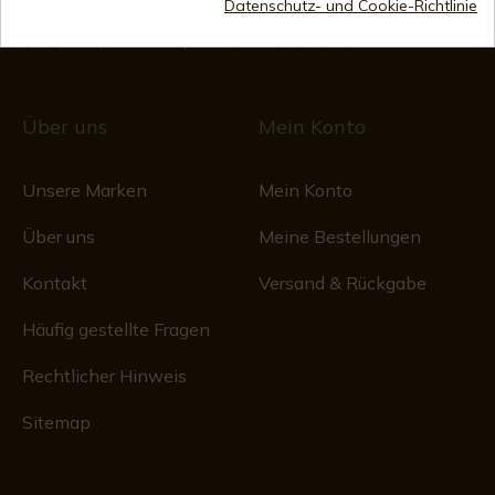
Handelsregister
Datenschutz- und Cookie-Richtlinie
CIF: ES B44193092 · Eingetragen im Handelsregister
1/28/578, Folio 242, 2003/670/N/07/08/2003
Über uns
Mein Konto
Unsere Marken
Mein Konto
Über uns
Meine Bestellungen
Kontakt
Versand & Rückgabe
Häufig gestellte Fragen
Rechtlicher Hinweis
Sitemap