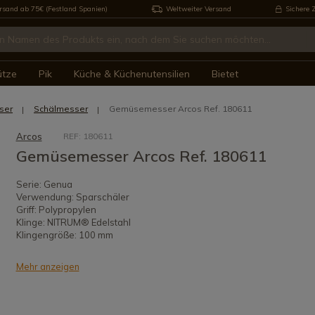
rsand ab 75€ (Festland Spanien)
Weltweiter Versand
Sichere 
ütze
Pik
Küche & Küchenutensilien
Bietet
ser
Schälmesser
Gemüsemesser Arcos Ref. 180611
Arcos
REF: 180611
Gemüsemesser Arcos Ref. 180611
Serie: Genua
Verwendung: Sparschäler
Griff: Polypropylen
Klinge: NITRUM® Edelstahl
Klingengröße: 100 mm
Mehr anzeigen