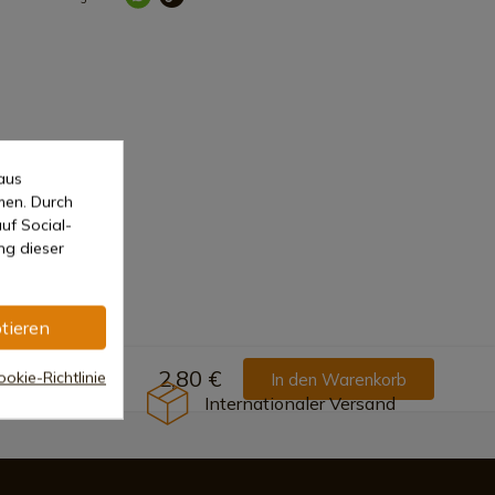
aus
men. Durch
uf Social-
ng dieser
tieren
2,80 €
okie-Richtlinie
In den Warenkorb
Internationaler Versand