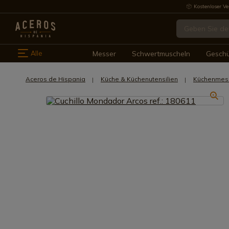
Kostenloser Ve
Alle
Messer
Schwertmuscheln
Gesch
Aceros de Hispania
Küche & Küchenutensilien
Küchenmes