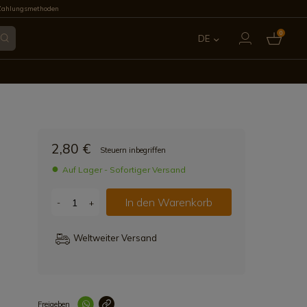
Zahlungsmethoden
0
DE
ES
EN
FR
2,80 €
Steuern inbegriffen
IT
Auf Lager - Sofortiger Versand
PT
In den Warenkorb
-
+
Weltweiter Versand
Freigeben
Link korrekt kopiert