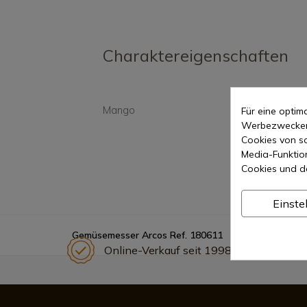
Charaktereigenschaften
Mango
Synt
Für eine opti
Werbezwecken 
Cookies von so
Media-Funktio
Cookies und d
Einste
Gemüsemesser Arcos Ref. 180611
Online-Verkauf seit 1998