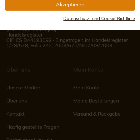
Akzeptieren
(+34)
676 850 364
Datenschutz- und Cookie-Richtlinie
Kundeninformationen
Montag bis Freitag von 09:00 bis 15:00 Uhr
(Außer an Feiertagen)
Handelsregister
CIF: ES B44193092 · Eingetragen im Handelsregister
1/28/578, Folio 242, 2003/670/N/07/08/2003
Über uns
Mein Konto
Unsere Marken
Mein Konto
Über uns
Meine Bestellungen
Kontakt
Versand & Rückgabe
Häufig gestellte Fragen