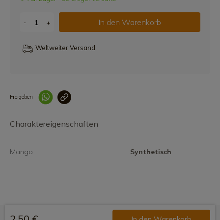
In den Warenkorb
-
+
Weltweiter Versand
Freigeben
Link korrekt kopiert
Charaktereigenschaften
Mango
Synthetisch
2,50 €
In den Warenkorb