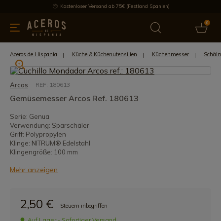
Kostenloser Versand ab 75€ (Festland Spanien)
0
üchenutensilien
Bietet
Aktuelles
Bestseller
Schutzmar
Aceros de Hispania
Küche & Küchenutensilien
Küchenmesser
Schäl
Arcos
REF: 180613
Gemüsemesser Arcos Ref. 180613
Serie: Genua
Verwendung: Sparschäler
Griff: Polypropylen
Klinge: NITRUM® Edelstahl
Klingengröße: 100 mm
Mehr anzeigen
2,50 €
Steuern inbegriffen
Auf Lager - Sofortiger Versand