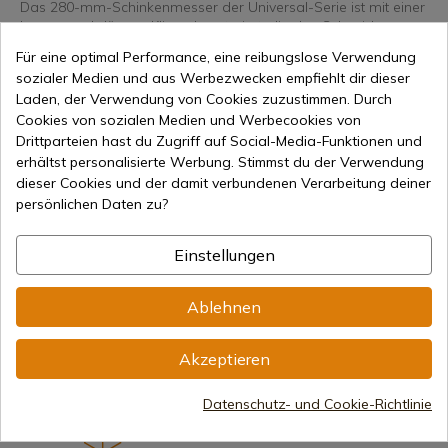
Das 280-mm-Schinkenmesser der Universal-Serie ist mit einer
langen und dünnen Klinge konstruiert, die das Schneiden von
Schinken und Fleisch ermöglicht.
Für eine optimal Performance, eine reibungslose Verwendung
sozialer Medien und aus Werbezwecken empfiehlt dir dieser
Laden, der Verwendung von Cookies zuzustimmen. Durch
Mango
Synthetisch
Cookies von sozialen Medien und Werbecookies von
Drittparteien hast du Zugriff auf Social-Media-Funktionen und
erhältst personalisierte Werbung. Stimmst du der Verwendung
dieser Cookies und der damit verbundenen Verarbeitung deiner
persönlichen Daten zu?
24,95 €
In den Warenkorb
Einstellungen
Online-Verkauf seit 1998
Ablehnen
Sichere Zahlungsmethoden
Akzeptieren
Datenschutz- und Cookie-Richtlinie
Internationaler Versand