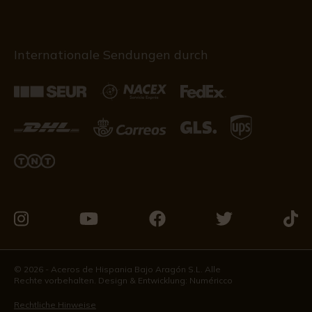
Internationale Sendungen durch
Besuchen
Besuchen
Besuchen
Besuchen
Besu
Sie
Sie
Sie
Sie
Sie
uns
uns
uns
uns
uns
© 2026 - Aceros de Hispania Bajo Aragón S.L. Alle
Rechte vorbehalten. Design & Entwicklung:
Numéricco
auf
auf
auf
auf
auf
Instagram
Youtube
Facebook
Twitter
Tikto
Rechtliche Hinweise