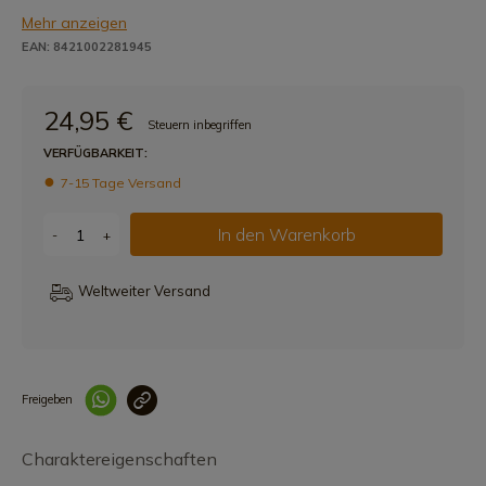
Mehr anzeigen
EAN: 8421002281945
24,95 €
Steuern inbegriffen
VERFÜGBARKEIT:
7-15 Tage Versand
In den Warenkorb
-
+
Weltweiter Versand
Freigeben
Link korrekt kopiert
Charaktereigenschaften