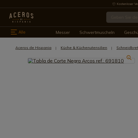
Kostenloser Ve
Alle
Messer
Schwertmuscheln
Gesch
Aceros de Hispania
Küche & Küchenutensilien
Schneidbret