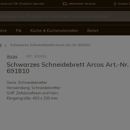
rsand ab 75€ (Festland Spanien)
Weltweiter Versand
Sichere 
ütze
Pik
Küche & Küchenutensilien
Bietet
t
Schwarzes Schneidebrett Arcos Art.-Nr. 691810
Arcos
REF: 691810
Schwarzes Schneidebrett Arcos Art.-Nr.
691810
Serie: Schneidebretter
Verwendung: Schneidebretter
Griff: Zellulosefaser und Harz
Klingengröße: 450 x 330 mm