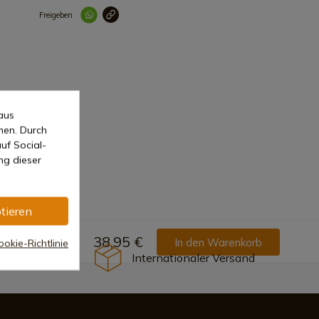
Freigeben
Link korrekt kopiert
aus
men. Durch
uf Social-
ng dieser
tieren
38,95 €
In den Warenkorb
okie-Richtlinie
Internationaler Versand