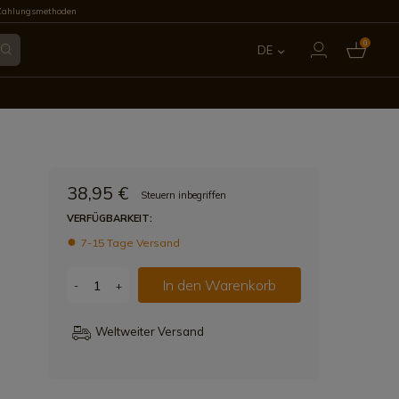
Zahlungsmethoden
0
DE
ES
EN
FR
38,95 €
Steuern inbegriffen
IT
VERFÜGBARKEIT:
7-15 Tage Versand
PT
In den Warenkorb
-
+
Weltweiter Versand