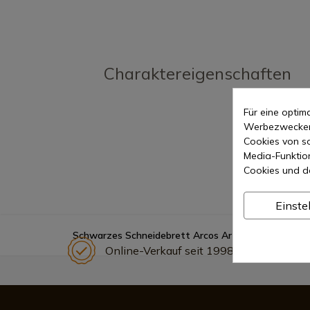
Charaktereigenschaften
Für eine opti
Werbezwecken 
Cookies von so
Media-Funktio
Cookies und d
Einste
Schwarzes Schneidebrett Arcos Art.-Nr. 691810
Online-Verkauf seit 1998