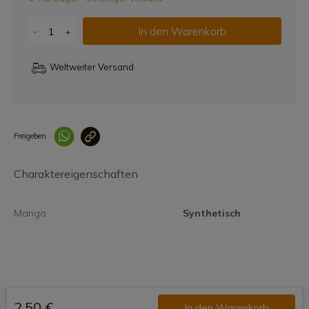
In den Warenkorb
-
+
Weltweiter Versand
Freigeben
Link korrekt kopiert
Charaktereigenschaften
Mango
Synthetisch
2,50 €
In den Warenkorb