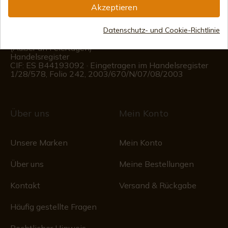
Akzeptieren
(+34)
676 850 364
Datenschutz- und Cookie-Richtlinie
Kundeninformationen
Montag bis Freitag von 09:00 bis 15:00 Uhr
(Außer an Feiertagen)
Handelsregister
CIF: ES B44193092 · Eingetragen im Handelsregister
1/28/578, Folio 242, 2003/670/N/07/08/2003
Über uns
Mein Konto
Unsere Marken
Mein Konto
Über uns
Meine Bestellungen
Kontakt
Versand & Rückgabe
Häufig gestellte Fragen