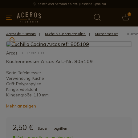
Kostenloser Versand ab 75€ (Festland Spanien)
0
üchenutensilien
Bietet
Aktuelles
Bestseller
Schutzmar
Küche
Aceros de Hispania
Küche & Küchenutensilien
Küchenmesser
Arcos
REF: 805109
Küchenmesser Arcos Art.-Nr. 805109
Serie: Tafelmesser
Verwendung: Küche
Griff: Polypropylen
Klinge: Edelstahl
Klingengröße: 110 mm
Mehr anzeigen
2,50 €
Steuern inbegriffen
Auf Lager - Sofortiger Versand