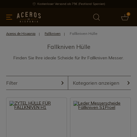
Kostenloser Versand ab 75€ (Festland Spanien)
0
üchenutensilien
Bietet
Aktuelles
Bestseller
Schutzmar
Fallkniven Hülle
Aceros de Hispania
Fallkniven
Fallkniven Hülle
Finden Sie Ihre ideale Scheide für Ihr Fallkniven Messer.
Filter
Kategorien anzeigen