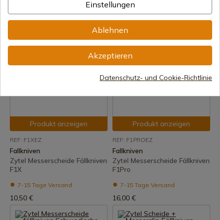
kk
Fällkniven F1X
Einstellungen
7-15 Tage Versand
7-15 Tage Versand
Ablehnen
1,60 €
17,01 €
Akzeptieren
Datenschutz- und Cookie-Richtlinie
Produkt anzeigen
Produkt anzeigen
REF: F1XEZ
REF: F1PROEZ
Fallkniven
Fallkniven
Zytel Messerscheide Fällkniven
Zytel Messerscheide Fällkniven
F1X
F1Pro
7-15 Tage Versand
7-15 Tage Versand
10,50 €
16,00 €