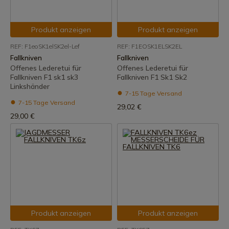
Produkt anzeigen
Produkt anzeigen
REF: F1eoSK1elSK2el-Lef
REF: F1EOSK1ELSK2EL
Fallkniven
Fallkniven
Offenes Lederetui für
Offenes Lederetui für
Fallkniven F1 sk1 sk3
Fallkniven F1 Sk1 Sk2
Linkshänder
7-15 Tage Versand
7-15 Tage Versand
29,02 €
29,00 €
Produkt anzeigen
Produkt anzeigen