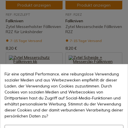
Produkt anzeigen
Produkt anzeigen
REF: R2EZLEFT
REF: R2EZ
Fallkniven
Fallkniven
Zytel Messerholster Fällkniven
Zytel Messerscheide Fällkniven
R2Z für Linkshänder
R2Z
7-15 Tage Versand
7-15 Tage Versand
8,20 €
8,20 €
Für eine optimal Performance, eine reibungslose Verwendung
sozialer Medien und aus Werbezwecken empfiehlt dir dieser
Laden, der Verwendung von Cookies zuzustimmen. Durch
Cookies von sozialen Medien und Werbecookies von
Drittparteien hast du Zugriff auf Social-Media-Funktionen und
Produkt anzeigen
Produkt anzeigen
erhältst personalisierte Werbung. Stimmst du der Verwendung
dieser Cookies und der damit verbundenen Verarbeitung deiner
REF: KKEZ
REF: F1XEZCLIP
persönlichen Daten zu?
Fallkniven
Fallkniven
Zytel Messerschutz Fällkniven
Zytel Scheide + Messerclip