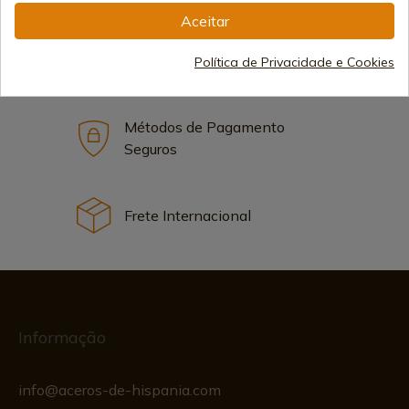
Aceitar
183,02 €
Adicionar ao carrinho
Vendendo online desde 1998
Política de Privacidade e Cookies
Métodos de Pagamento
Seguros
Frete Internacional
Informação
info@aceros-de-hispania.com