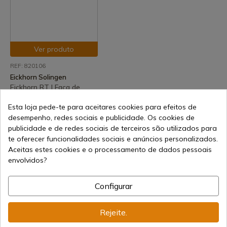
Ver produto
REF: 820106
Eickhorn Solingen
Eickhorn RT I Faca de
Resgate
Esta loja pede-te para aceitares cookies para efeitos de
Em stock - Envio imediato
desempenho, redes sociais e publicidade. Os cookies de
177,83 €
publicidade e de redes sociais de terceiros são utilizados para
te oferecer funcionalidades sociais e anúncios personalizados.
Aceitas estes cookies e o processamento de dados pessoais
envolvidos?
Configurar
Rejeite.