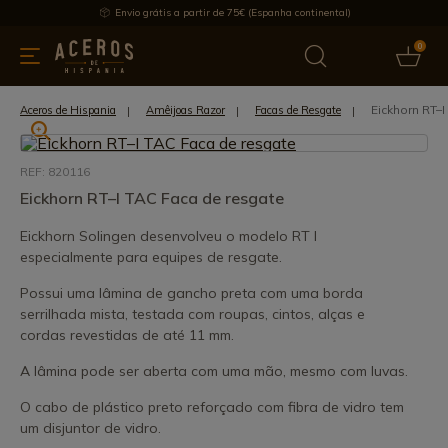
Envio grátis a partir de 75€ (Espanha continental)
0
inha & Utensílios de cozinha
Oferece
Últimas notícias
Mai
Eickhorn RT–
Aceros de Hispania
Amêijoas Razor
Facas de Resgate
REF: 820116
Eickhorn RT–I TAC Faca de resgate
Eickhorn Solingen desenvolveu o modelo RT I
especialmente para equipes de resgate.
Possui uma lâmina de gancho preta com uma borda
serrilhada mista, testada com roupas, cintos, alças e
cordas revestidas de até 11 mm.
A lâmina pode ser aberta com uma mão, mesmo com luvas.
O cabo de plástico preto reforçado com fibra de vidro tem
um disjuntor de vidro.