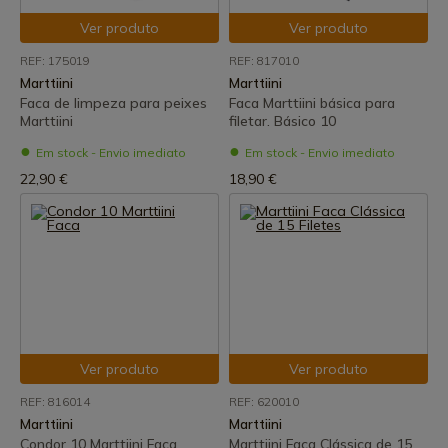
Ver produto
Ver produto
REF: 175019
REF: 817010
Marttiini
Marttiini
Faca de limpeza para peixes
Faca Marttiini básica para
Marttiini
filetar. Básico 10
Em stock - Envio imediato
Em stock - Envio imediato
22,90 €
18,90 €
Ver produto
Ver produto
REF: 816014
REF: 620010
Marttiini
Marttiini
Condor 10 Marttiini Faca
Marttiini Faca Clássica de 15