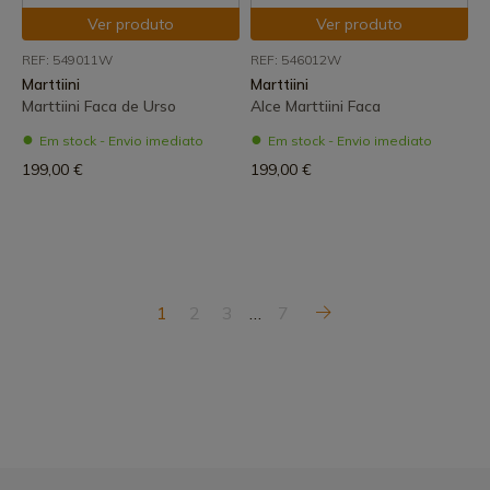
Ver produto
Ver produto
REF: 549011W
REF: 546012W
Marttiini
Marttiini
Marttiini Faca de Urso
Alce Marttiini Faca
Em stock - Envio imediato
Em stock - Envio imediato
199,00 €
199,00 €
1
2
3
…
7