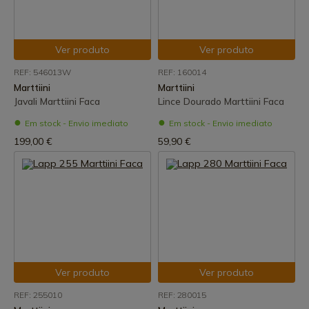
Ver produto
Ver produto
REF: 546013W
REF: 160014
Marttiini
Marttiini
Javali Marttiini Faca
Lince Dourado Marttiini Faca
Em stock - Envio imediato
Em stock - Envio imediato
199,00 €
59,90 €
Ver produto
Ver produto
REF: 255010
REF: 280015