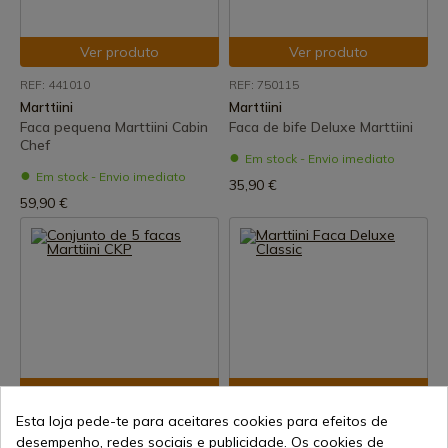
Ver produto
Ver produto
REF: 441010
REF: 750115
Marttiini
Marttiini
Faca pequena Marttiini Cabin
Faca de bife Deluxe Marttiini
Chef
Em stock - Envio imediato
Em stock - Envio imediato
35,90 €
59,90 €
Ver produto
Ver produto
Esta loja pede-te para aceitares cookies para efeitos de
REF: 1475010
REF: 167015
desempenho, redes sociais e publicidade. Os cookies de