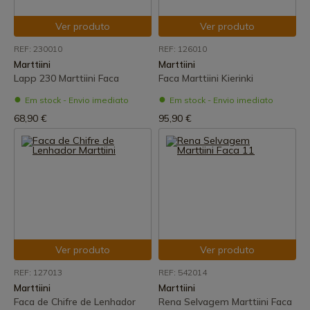
Ver produto
Ver produto
REF: 230010
REF: 126010
Marttiini
Marttiini
Lapp 230 Marttiini Faca
Faca Marttiini Kierinki
Em stock - Envio imediato
Em stock - Envio imediato
68,90 €
95,90 €
Ver produto
Ver produto
REF: 127013
REF: 542014
Marttiini
Marttiini
Faca de Chifre de Lenhador
Rena Selvagem Marttiini Faca