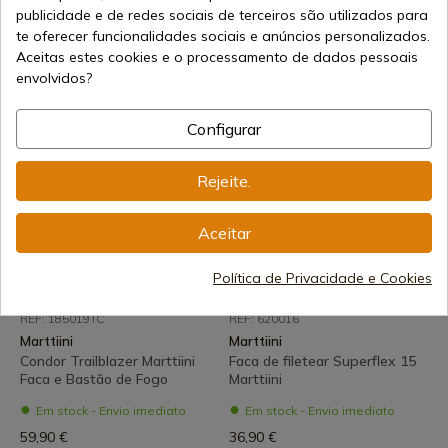
Marttiini
Marttiini
publicidade e de redes sociais de terceiros são utilizados para
Conjunto de 5 facas Marttiini
Marttiini Faca Deluxe Classic
te oferecer funcionalidades sociais e anúncios personalizados.
CKP
Em stock - Envio imediato
Aceitas estes cookies e o processamento de dados pessoais
Em stock - Envio imediato
envolvidos?
72,90 €
199,00 €
Configurar
Rejeite.
Aceitar
Política de Privacidade e Cookies
Ver produto
Ver produto
REF: 185019TC
REF: 620016
Marttiini
Marttiini
Condor Trailblazer Marttiini
Faca de filetear Superflex 15
Faca e Bastão de Fogo
Marttiini
Em stock - Envio imediato
Em stock - Envio imediato
59,90 €
36,90 €