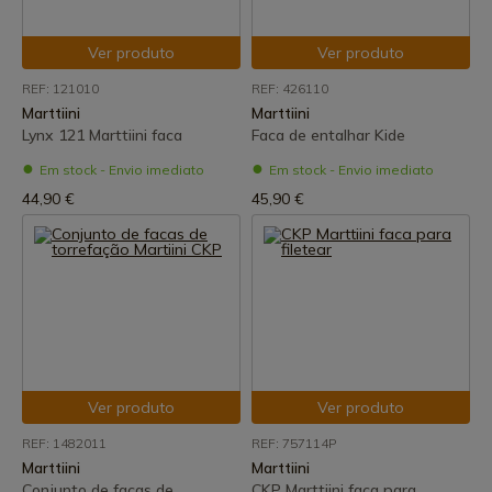
Ver produto
Ver produto
REF: 121010
REF: 426110
Marttiini
Marttiini
Lynx 121 Marttiini faca
Faca de entalhar Kide
Em stock - Envio imediato
Em stock - Envio imediato
44,90 €
45,90 €
Ver produto
Ver produto
REF: 1482011
REF: 757114P
Marttiini
Marttiini
Conjunto de facas de
CKP Marttiini faca para