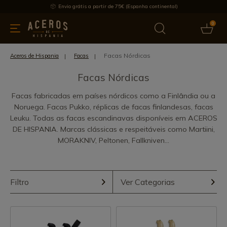
Envio grátis a partir de 75€ (Espanha continental)
0
inha & Utensílios de cozinha
Oferece
Últimas notícias
Mai
Facas Nórdicas
Aceros de Hispania
Facas
Facas Nórdicas
Facas fabricadas em países nórdicos como a Finlândia ou a
Noruega. Facas Pukko, réplicas de facas finlandesas, facas
Leuku. Todas as facas escandinavas disponíveis em ACEROS
DE HISPANIA. Marcas clássicas e respeitáveis como Martiini,
MORAKNIV, Peltonen, Fallkniven...
Filtro
Ver Categorias