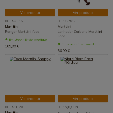
Ver produto
Ver produto
REF: 543015
REF: 127012
Marttiini
Marttiini
Ranger Marttiini faca
Lenhador Carbono Marttiini
Faca
Em stock - Envio imediato
Em stock - Envio imediato
109,90 €
36,90 €
Ver produto
Ver produto
REF: 511020
REF: NJBJORN
Marttiini