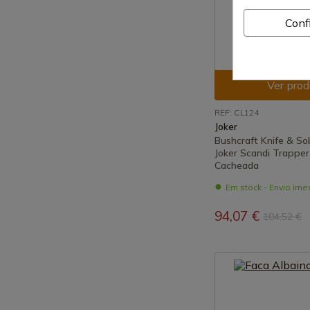
Conf
Ver prod
REF: CL124
Joker
Bushcraft Knife & So
Joker Scandi Trappe
Cacheada
Em stock - Envio ime
94,07 €
104,52 €