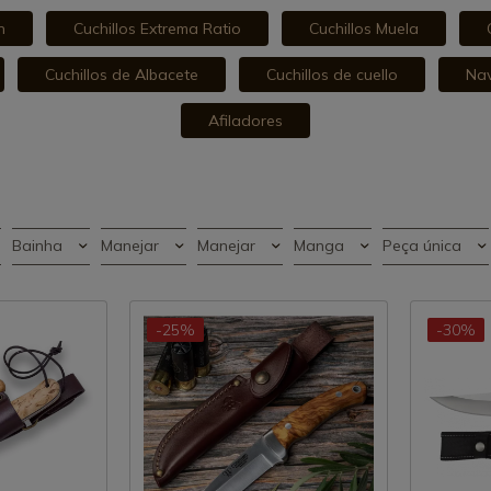
n
Cuchillos Extrema Ratio
Cuchillos Muela
Cuchillos de Albacete
Cuchillos de cuello
Nav
Afiladores
Bainha
Manejar
Manejar
Manga
Peça única
-25%
-30%