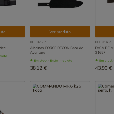
uto
Ver produto
REF: 32557
REF: 31657
tica
Albainox FORCE RECON Faca de
FACA DE M
Aventura
31657
diato
Em stock - Envio imediato
Em stock 
38,12 €
43,90 €