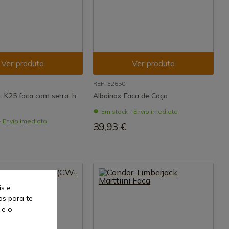
Ver produto
Ver produto
REF: 32650
 K25 faca com serra. h.
Albainox Faca de Caça
Em stock - Envio imediato
- Envio imediato
39,93 €
is e
os para te
 e o