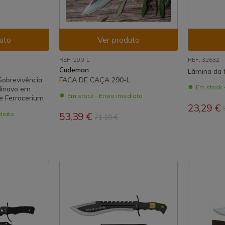
uto
Ver produto
REF: 290-L
REF: 32632
Cudeman
Lâmina da 
Sobrevivência
FACA DE CAÇA 290-L
Em stock 
dinavo em
Em stock - Envio imediato
e Ferrocerium
23,29 €
diato
53,39 €
71,18 €