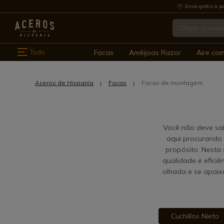
Envio grátis a pa
Todo
Facas
Amêijoas Razor
Aire co
Aceros de Hispania
Facas
Facas de montagem
Você não deve sai
aqui procurando
propósito. Nesta
qualidade e eficiê
olhada e se apaix
Cuchillos Nieto