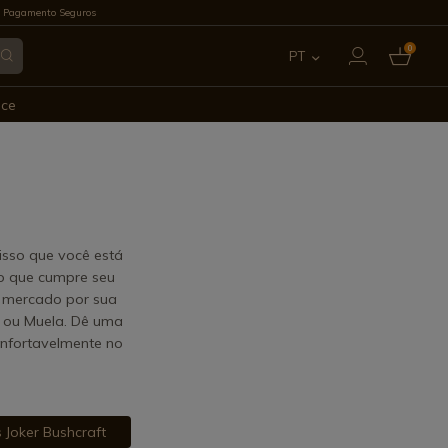
 Pagamento Seguros
0
PT
ES
ece
EN
FR
IT
isso que você está
o que cumpre seu
DE
o mercado por sua
an ou Muela. Dê uma
onfortavelmente no
s Joker Bushcraft