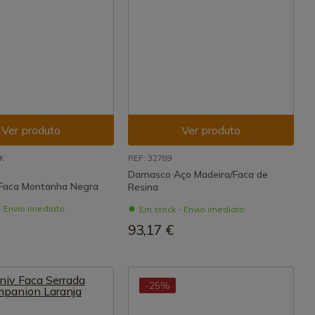
Ver produto
Ver produto
K
REF: 32789
Damasco Aço Madeira/Faca de
Faca Montanha Negra
Resina
- Envio imediato
Em stock - Envio imediato
93,17 €
-25%