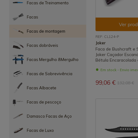
Facas de Treinamento
Facas
Ver prod
Facas de montagem
REF: CL124-P
Joker
Facas dobráveis
Faca de Bushcraft e 
Joker Caçador Escan
Facas Mergulho &Mergulho
Bétula Encaracolada 
Em stock - Envio ime
Facas de Sobrevivência
99,06 €
132,08 €
Facas Albacete
Facas de pescoço
Damasco Facas de Aço
Facas de Luxo