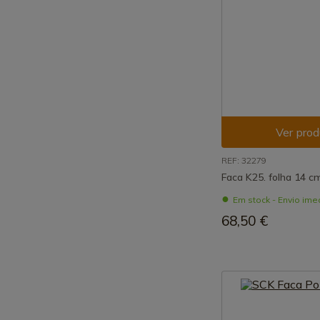
Ver prod
REF: 32279
Faca K25. folha 14 c
Em stock - Envio ime
68,50 €