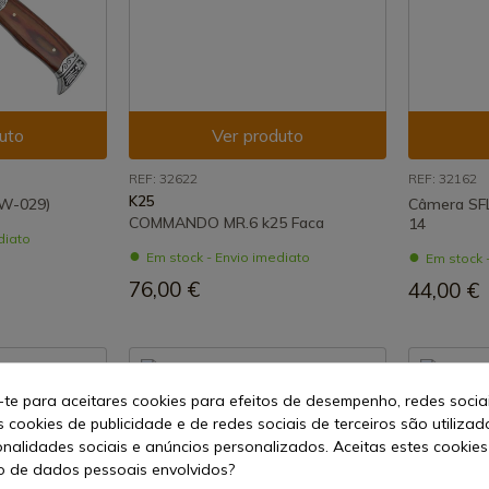
uto
Ver produto
REF: 32622
REF: 32162
K25
CW-029)
Câmera SFL
COMMANDO MR.6 k25 Faca
14
diato
Em stock - Envio imediato
Em stock 
76,00 €
44,00 €
-te para aceitares cookies para efeitos de desempenho, redes socia
s cookies de publicidade e de redes sociais de terceiros são utilizad
onalidades sociais e anúncios personalizados. Aceitas estes cookies
 de dados pessoais envolvidos?