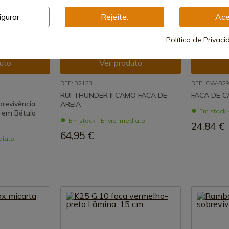
igurar
Rejeite.
Ace
Política de Privac
uto
Ver produto
REF: 32133
REF: CW-829
RUI THUNDER II CAMO FACA DE
FACA DE C
brevivência
AREIA
Em stock 
r em Bétula
Em stock - Envio imediato
24,84 €
64,95 €
diato