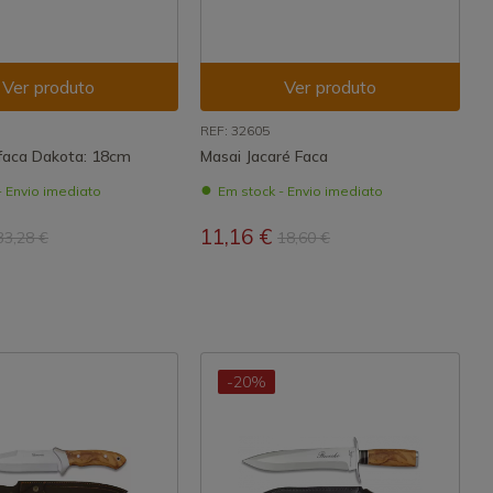
Ver produto
Ver produto
REF: 32605
faca Dakota: 18cm
Masai Jacaré Faca
- Envio imediato
Em stock - Envio imediato
11,16 €
33,28 €
18,60 €
-20%