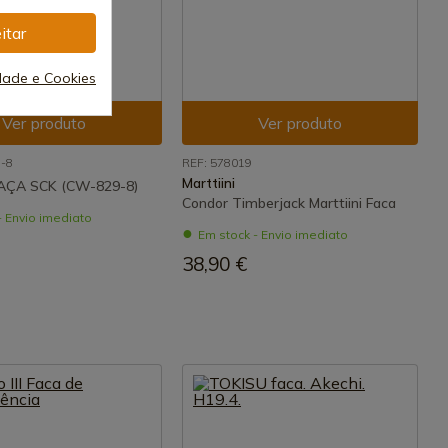
itar
idade e Cookies
Ver produto
Ver produto
-8
REF: 578019
Marttiini
AÇA SCK (CW-829-8)
Condor Timberjack Marttiini Faca
- Envio imediato
Em stock - Envio imediato
38,90 €