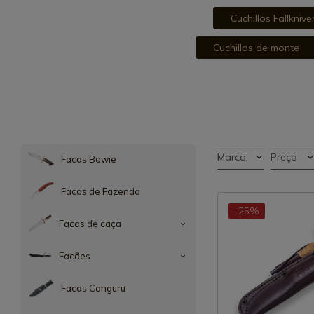
Cuchillos Fallknive
Cuchillos de monte
Marca
Preço
Facas Bowie
Facas de Fazenda
-25%
Facas de caça
Facões
Facas Canguru