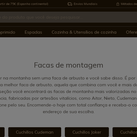
rtir de 75€ (Espanha continental)
Envios Mundiais
Métodos de
mprimido
Espadas
Cozinha & Utensílios de cozinha
Ofer
Facas de montagem
r na montanha sem uma faca de arbusto e você sabe disso. É por 
 a melhor faca de arbusto, aquela que combina com você e mais d
 seção você encontrará as facas de montanha mais valorizadas n
ncia, fabricadas por artesãos vitalícios, como Aitor, Nieto, Cudem
one pelo seu. Encomende-o hoje com total confiança e receba-o c
endereço de sua escolha.
Cuchillos Cudeman
Cuchillos Joker
Cuchillo