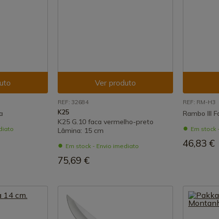
uto
Ver produto
REF: 32684
REF: RM-H3
K25
a
Rambo III F
K25 G.10 faca vermelho-preto
diato
Em stock 
Lâmina: 15 cm
46,83 €
Em stock - Envio imediato
75,69 €