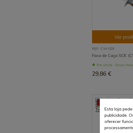
Ver prod
REF: CW-029
Faca de Caça SCK (
Em stock - Envio ime
29,86 €
-10%
Esta loja pede
publicidade. O
oferecer funci
processamento