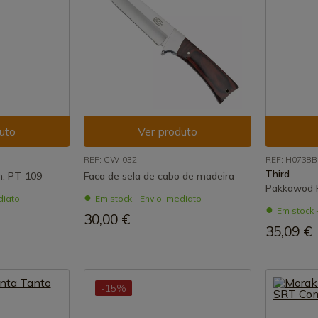
uto
Ver produto
REF: CW-032
REF: H0738B
Third
m. PT-109
Faca de sela de cabo de madeira
Pakkawod 
diato
Em stock - Envio imediato
Em stock 
30,00 €
35,09 €
-15%