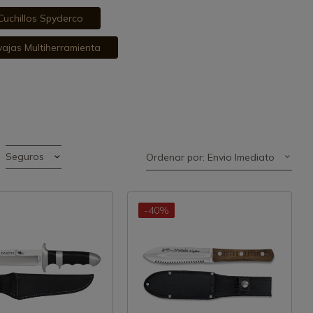
Cuchillos Spyderco
ajas Multiherramienta
Seguros
Ordenar por: Envio Imediato
-40%