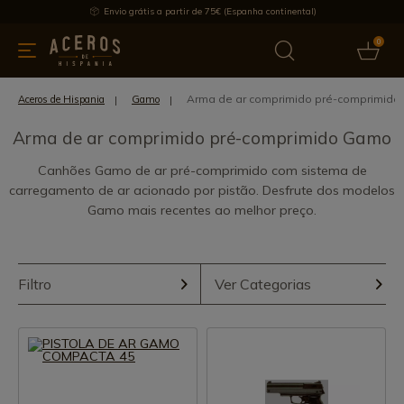
Envio grátis a partir de 75€ (Espanha continental)
0
inha & Utensílios de cozinha
Oferece
Últimas notícias
Mai
Arma de ar comprimido pré-comprimid
Aceros de Hispania
Gamo
Arma de ar comprimido pré-comprimido Gamo
Canhões Gamo de ar pré-comprimido com sistema de
carregamento de ar acionado por pistão. Desfrute dos modelos
Gamo mais recentes ao melhor preço.
Filtro
Ver Categorias