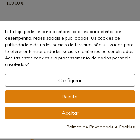
109,00 €
Esta loja pede-te para aceitares cookies para efeitos de
1
desempenho, redes sociais e publicidade. Os cookies de
publicidade e de redes sociais de terceiros são utilizados para
te oferecer funcionalidades sociais e anúncios personalizados.
Aceitas estes cookies e o processamento de dados pessoais
envolvidos?
Configurar
Vendendo online desde 1998
Rejeite.
Aceitar
Métodos de Pagamento
Seguros
Política de Privacidade e Cookies