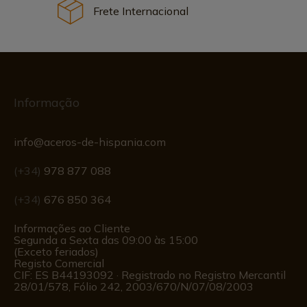
Frete Internacional
Informação
info@aceros-de-hispania.com
(+34)
978 877 088
(+34)
676 850 364
Informações ao Cliente
Segunda a Sexta das 09:00 às 15:00
(Exceto feriados)
Registo Comercial
CIF: ES B44193092 · Registrado no Registro Mercantil
28/01/578, Fólio 242, 2003/670/N/07/08/2003