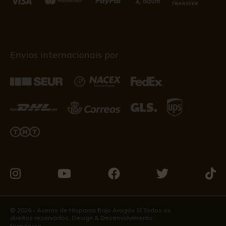
Envios internacionais por
Visite-
Visite-
Visite-
Visite-
Visit
nos
nos
nos
nos
nos
no
no
no
no
no
© 2026 - Aceros de Hispania Bajo Aragón Sl Todos os
direitos reservados. Design & Desenvolvimento:
Instagram
Youtube
Facebook
Twitter
Tikto
Numéricco