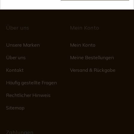
1/28/578, Folio 242, 2003/670/N/07/08/2003
Über uns
Mein Konto
Unsere Marken
Mein Konto
Über uns
Meine Bestellungen
Kontakt
Versand & Rückgabe
Häufig gestellte Fragen
Rechtlicher Hinweis
Sitemap
Zahlungen