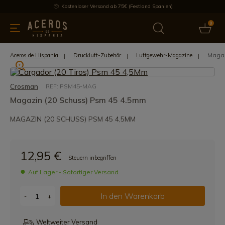
Kostenloser Versand ab 75€ (Festland Spanien)
0
üchenutensilien
Bietet
Aktuelles
Bestseller
Schutzmar
Magaz
Aceros de Hispania
Druckluft-Zubehör
Luftgewehr-Magazine
Crosman
REF: PSM45-MAG
Magazin (20 Schuss) Psm 45 4.5mm
MAGAZIN (20 SCHUSS) PSM 45 4,5MM
12,95 €
Steuern inbegriffen
Auf Lager - Sofortiger Versand
In den Warenkorb
-
+
Weltweiter Versand