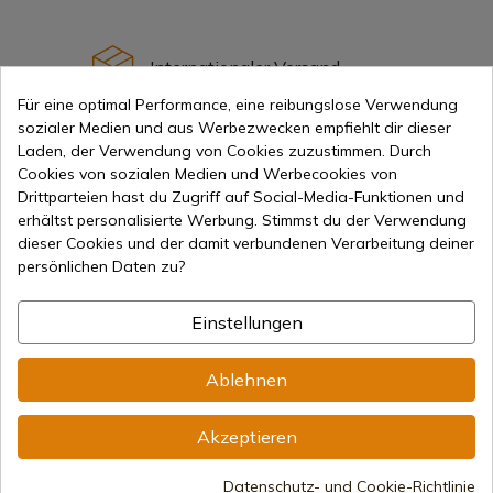
Internationaler Versand
Für eine optimal Performance, eine reibungslose Verwendung
sozialer Medien und aus Werbezwecken empfiehlt dir dieser
Laden, der Verwendung von Cookies zuzustimmen. Durch
Cookies von sozialen Medien und Werbecookies von
Drittparteien hast du Zugriff auf Social-Media-Funktionen und
Information
erhältst personalisierte Werbung. Stimmst du der Verwendung
dieser Cookies und der damit verbundenen Verarbeitung deiner
persönlichen Daten zu?
info@aceros-de-hispania.com
Einstellungen
(+34)
978 877 088
(+34)
676 850 364
Ablehnen
Kundeninformationen
Montag bis Freitag von 09:00 bis 15:00 Uhr
Akzeptieren
(Außer an Feiertagen)
Handelsregister
Datenschutz- und Cookie-Richtlinie
CIF: ES B44193092 · Eingetragen im Handelsregister