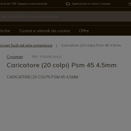
rtire da 75€ (Spagna continentale)
Spedizione in tutto il mondo
icche
Cucina e utensili da cucina
Offre
ori per fucili ad aria compressa
Caricatore (20 colpi) Psm 45 4.5mm
Crosman
REF: PSM45-MAG
Caricatore (20 colpi) Psm 45 4.5mm
CARICATORE (20 COLPI) PSM 45 4,5MM