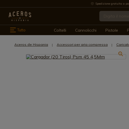
Spedizione gratuita a pa
Tutto
Coltelli
Cannolicchi
Pistole
P
Aceros de Hispania
Accessori per aria compressa
Caricat