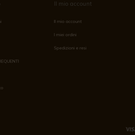
o
Il mio account
i
Il mio account
I miei ordini
Spedizioni e resi
REQUENTI
to