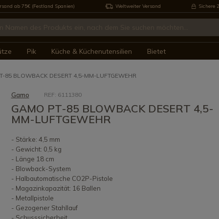
rsand ab 75€ (Festland Spanien)
Weltweiter Versand
Sichere 
ütze
Pik
Küche & Küchenutensilien
Bietet
T-85 BLOWBACK DESERT 4,5-MM-LUFTGEWEHR
Gamo
REF: 6111380
GAMO PT-85 BLOWBACK DESERT 4,5-
MM-LUFTGEWEHR
- Stärke: 4,5 mm
- Gewicht: 0,5 kg
- Länge 18 cm
- Blowback-System
- Halbautomatische CO2P-Pistole
- Magazinkapazität: 16 Ballen
- Metallpistole
- Gezogener Stahllauf
- Schusssicherheit