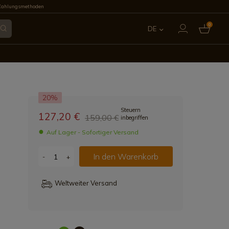
Zahlungsmethoden
0
DE
ES
EN
20%
FR
Steuern
127,20 €
159,00 €
inbegriffen
IT
Auf Lager - Sofortiger Versand
PT
In den Warenkorb
-
+
Weltweiter Versand