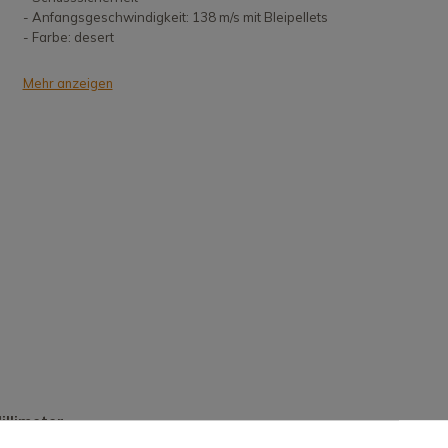
- Anfangsgeschwindigkeit: 138 m/s mit Bleipellets
- Farbe: desert
Mehr anzeigen
illimeter