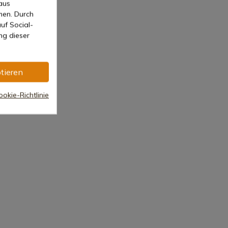
aus
men. Durch
uf Social-
ng dieser
tieren
okie-Richtlinie