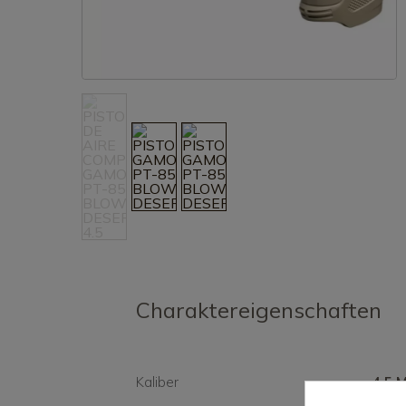
Charaktereigenschaften
Kaliber
4,5 M