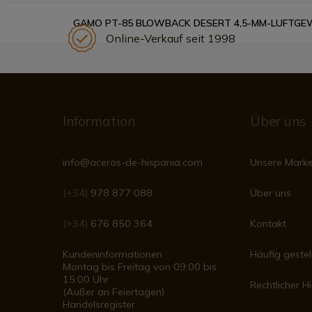
GAMO PT-85 BLOWBACK DESERT 4,5-MM-LUFTG
Online-Verkauf seit 1998
Information
Über uns
info@aceros-de-hispania.com
Unsere Mark
(+34)
978 877 088
Über uns
(+34)
676 850 364
Kontakt
Kundeninformationen
Häufig gestel
Montag bis Freitag von 09:00 bis
15:00 Uhr
Rechtlicher H
(Außer an Feiertagen)
Handelsregister