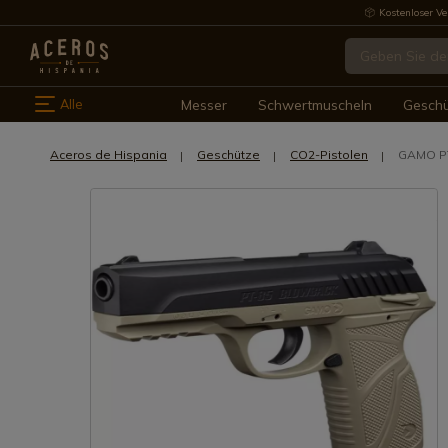
Kostenloser Ve
Alle
Messer
Schwertmuscheln
Gesch
Aceros de Hispania
Geschütze
CO2-Pistolen
GAMO P