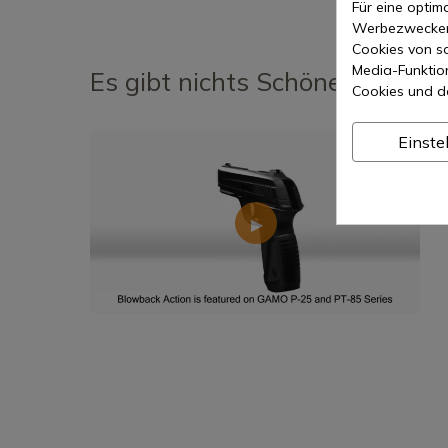
Für eine opti
Werbezwecken 
Cookies von so
Media-Funktio
Es gibt nichts Schöneres, als 
Cookies und d
Einste