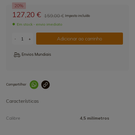
20%
127,20 €
159,00 €
Imposto incluído
Em stock - envio imediato
Adicionar ao carrinho
-
+
Envios Mundiais
Compartilhar
Link copiado 
Características
Calibre
4,5 milímetros