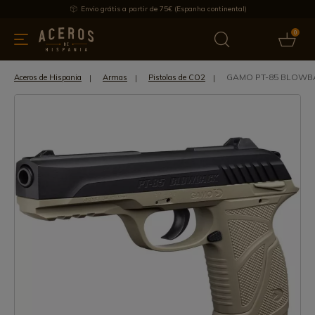
Envio grátis a partir de 75€ (Espanha continental)
0
inha & Utensílios de cozinha
Oferece
Últimas notícias
Mai
GAMO PT-85 BLOWBA
Aceros de Hispania
Armas
Pistolas de CO2