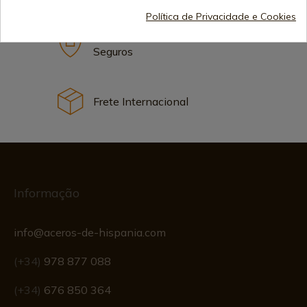
Política de Privacidade e Cookies
Métodos de Pagamento
Seguros
Frete Internacional
Informação
info@aceros-de-hispania.com
(+34)
978 877 088
(+34)
676 850 364