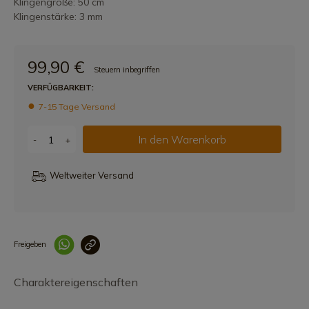
Klingengröße: 50 cm
Klingenstärke: 3 mm
99,90 €
Steuern inbegriffen
VERFÜGBARKEIT:
7-15 Tage Versand
In den Warenkorb
-
+
Weltweiter Versand
Freigeben
Link korrekt kopiert
Charaktereigenschaften