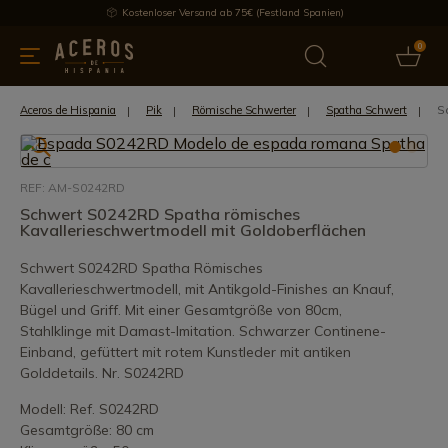
Kostenloser Versand ab 75€ (Festland Spanien)
0
üchenutensilien
Bietet
Aktuelles
Bestseller
Schutzmar
S
Aceros de Hispania
Pik
Römische Schwerter
Spatha Schwert
REF: AM-S0242RD
Schwert S0242RD Spatha römisches
Kavallerieschwertmodell mit Goldoberflächen
Schwert S0242RD Spatha Römisches
Kavallerieschwertmodell, mit Antikgold-Finishes an Knauf,
Bügel und Griff. Mit einer Gesamtgröße von 80cm,
Stahlklinge mit Damast-Imitation. Schwarzer Continene-
Einband, gefüttert mit rotem Kunstleder mit antiken
Golddetails. Nr. S0242RD
Modell: Ref. S0242RD
Gesamtgröße: 80 cm