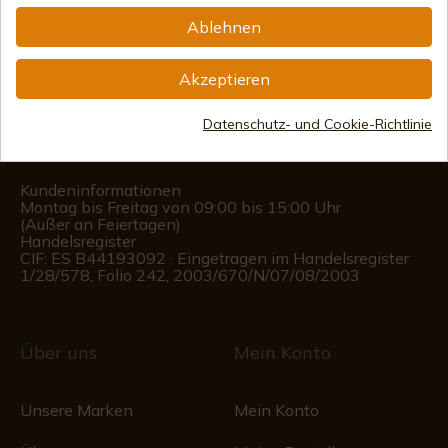
Information
Ablehnen
info@aceros-de-hispania.com
Akzeptieren
(+34)
978 877 088
Datenschutz- und Cookie-Richtlinie
(+34)
676 850 364
Kundeninformationen
Montag bis Freitag von 09:00 bis 15:00 Uhr
(Außer an Feiertagen)
Handelsregister
CIF: ES B44193092 · Eingetragen im Handelsregister
1/28/578, Folio 242, 2003/670/N/07/08/2003
Über uns
Mein Konto
Unsere Marken
Mein Konto