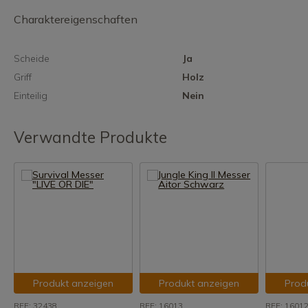
Charaktereigenschaften
Scheide
Ja
Griff
Holz
Einteilig
Nein
Verwandte Produkte
Produkt anzeigen
Produkt anzeigen
Prod
REF: 32438
REF: 16013
REF: 1601