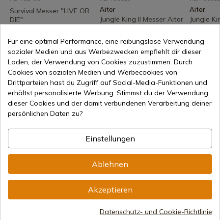
Aitor
Aitor
Survival Messer "LIVE OR
Jungle King II Messer Aitor
Jungle Kin
DIE"
Schwarz
Aitor Mes
Auf Lager – Sofortiger
Für eine optimal Performance, eine reibungslose Verwendung
Versand
7-15 Tage Versand
Auf Lag
Versand
sozialer Medien und aus Werbezwecken empfiehlt dir dieser
44,96 €
159,00 €
Laden, der Verwendung von Cookies zuzustimmen. Durch
163,25 €
Cookies von sozialen Medien und Werbecookies von
Drittparteien hast du Zugriff auf Social-Media-Funktionen und
erhältst personalisierte Werbung. Stimmst du der Verwendung
dieser Cookies und der damit verbundenen Verarbeitung deiner
persönlichen Daten zu?
Einstellungen
Ablehnen
46,83 €
In den Warenkorb
Akzeptieren
Online-Verkauf seit 1998
Datenschutz- und Cookie-Richtlinie