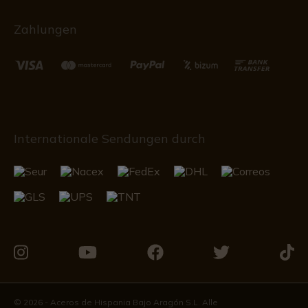
Zahlungen
Internationale Sendungen durch
Besuchen
Besuchen
Besuchen
Besuchen
Besu
Sie
Sie
Sie
Sie
Sie
uns
uns
uns
uns
uns
© 2026 - Aceros de Hispania Bajo Aragón S.L. Alle