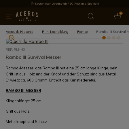
Kostenloser Versand ab 75€ (Festland Spanien)
0
üchenutensilien
Bietet
Aktuelles
Bestseller
Schutzmar
Rambo III Survival 
Aceros de Hispania
Film-Nachbildung
Rambo
REF: RM-H3
Rambo III Survival Messer
Rambo-Messer, das Rambo III hat eine 25 cm lange Klinge, sein
Griff ist aus Holz und der Knopf und der Schutz sind aus Metall.
Er wiegt ca. 600 Gramm. Enthält das Kunstlederetui.
RAMBO III MESSER
Klingenlänge: 25 cm.
Griff aus Holz.
Metallknopf und Schutz.