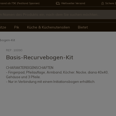
rsand ab 75€ (Festland Spanien)
Weltweiter Versand
Sichere 
ütze
Pik
Küche & Küchenutensilien
Bietet
bogen-Kit
REF: 10090
Basis-Recurvebogen-Kit
CHARAKTEREIGENSCHAFTEN
- Fingerpad, Pfeilauflage, Armband, Köcher, Nocke, diana 40x40,
Gehäuse und 3 Pfeile.
- Nur in Verbindung mit einem Initiationsbogen erhältlich.