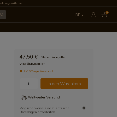
Zahlungsmethoden
0
DE
ES
EN
FR
47,50 €
Steuern inbegriffen
IT
VERFÜGBARKEIT:
7-15 Tage Versand
PT
In den Warenkorb
-
+
Weltweiter Versand
Möglicherweise sind zusätzliche
Unterlagen erforderlich