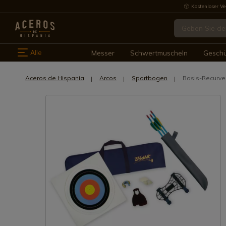
Kostenloser Ve
Alle
Messer
Schwertmuscheln
Gesch
Aceros de Hispania
Arcos
Sportbogen
Basis-Recurve