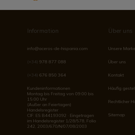
Information
Über uns
info@aceros-de-hispania.com
Unsere Mark
(+34)
978 877 088
Über uns
(+34)
676 850 364
Kontakt
Kundeninformationen
Häufig gestel
Montag bis Freitag von 09:00 bis
15:00 Uhr
Rechtlicher H
(Außer an Feiertagen)
Handelsregister
Sitemap
CIF: ES B44193092 · Eingetragen
im Handelsregister 1/28/578, Folio
242, 2003/670/N/07/08/2003