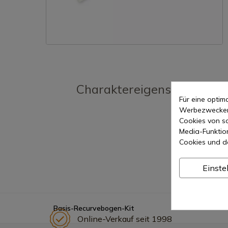
Charaktereigenschaften
Für eine opti
Werbezwecken 
Cookies von so
Media-Funktio
Cookies und d
Einste
Basis-Recurvebogen-Kit
Online-Verkauf seit 1998