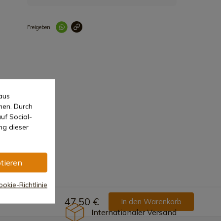
Freigeben
Link korrekt kopiert
aus
men. Durch
uf Social-
ng dieser
tieren
okie-Richtlinie
47,50 €
In den Warenkorb
Internationaler Versand