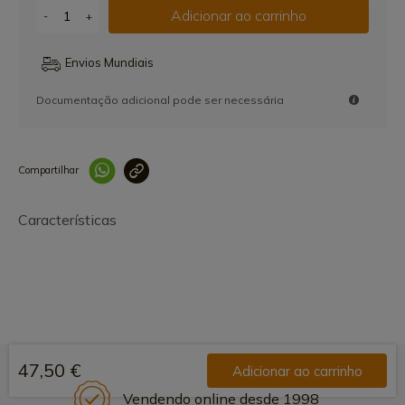
Adicionar ao carrinho
-
+
Envios Mundiais
Documentação adicional pode ser necessária
Compartilhar
Link copiado 
Características
47,50 €
Adicionar ao carrinho
Vendendo online desde 1998