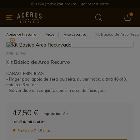
Envio grátis a partir de 75€ (Espanha continental)
0
inha & Utensílios de cozinha
Oferece
Últimas notícias
Mai
Kit Básico de Arco Recu
Aceros de Hispania
Arcos
Arco Esportivo
REF: 10090
Kit Básico de Arco Recurvo
CARACTERÍSTICAS
- Finger pad, apoio de seta, pulseira, quiver, nock, diana 40x40,
estojo e 3 setas.
- Só vendido em conjunto com um arco de iniciação.
47,50 €
Imposto incluído
DISPONIBILIDADE:
Envio de 7-15 dias