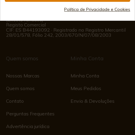
Informações ao Cliente
Política de Privacidade e Cookies
Segunda a Sexta das 09:00 às 15:00
(Exceto feriados)
Registo Comercial
CIF: ES B44193092 · Registrado no Registro Mercantil
28/01/578, Fólio 242, 2003/670/N/07/08/2003
Quem somos
Minha Conta
Nossas Marcas
Minha Conta
Quem somos
Meus Pedidos
Contato
Envio & Devoluções
Perguntas Frequentes
Advertência jurídica