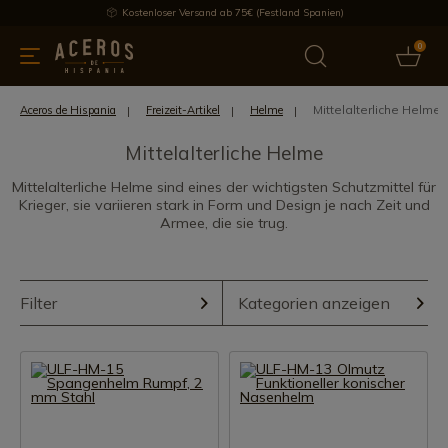
Kostenloser Versand ab 75€ (Festland Spanien)
0
üchenutensilien
Bietet
Aktuelles
Bestseller
Schutzmar
Mittelalterliche Helme
Aceros de Hispania
Freizeit-Artikel
Helme
Mittelalterliche Helme
Mittelalterliche Helme sind eines der wichtigsten Schutzmittel für
Krieger, sie variieren stark in Form und Design je nach Zeit und
Armee, die sie trug.
Filter
Kategorien anzeigen