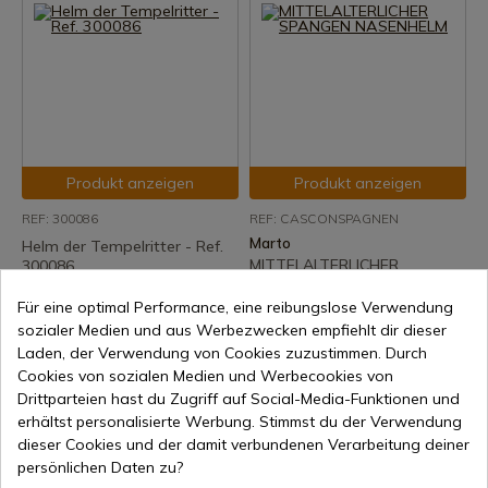
Produkt anzeigen
Produkt anzeigen
REF: 300086
REF: CASCONSPAGNEN
Marto
Helm der Tempelritter - Ref.
MITTELALTERLICHER
300086
SPANGEN NASENHELM
7-15 Tage Versand
Für eine optimal Performance, eine reibungslose Verwendung
7-15 Tage Versand
200,36 €
sozialer Medien und aus Werbezwecken empfiehlt dir dieser
107,45 €
Laden, der Verwendung von Cookies zuzustimmen. Durch
Cookies von sozialen Medien und Werbecookies von
Drittparteien hast du Zugriff auf Social-Media-Funktionen und
erhältst personalisierte Werbung. Stimmst du der Verwendung
dieser Cookies und der damit verbundenen Verarbeitung deiner
persönlichen Daten zu?