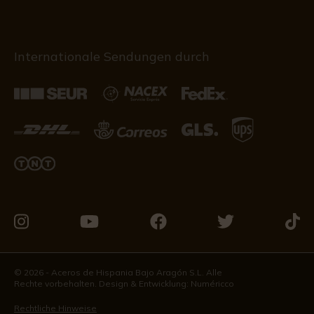
Internationale Sendungen durch
Besuchen
Besuchen
Besuchen
Besuchen
Besu
Sie
Sie
Sie
Sie
Sie
uns
uns
uns
uns
uns
© 2026 - Aceros de Hispania Bajo Aragón S.L. Alle
Rechte vorbehalten. Design & Entwicklung:
Numéricco
auf
auf
auf
auf
auf
Instagram
Youtube
Facebook
Twitter
Tikto
Rechtliche Hinweise