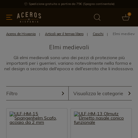
Spedizione gratuita a partire da 75€ (Spagna continentale)
0
da cucina
Offre
Ultime notizie
Venduti
Marche
Note
Elmi medieval
Aceros de Hispania
Articoli per il tempo libero
Caschi
Elmi medievali
Gli elmi medievali sono uno dei pezzi di protezione più
importanti per i guerrieri, variano notevolmente nella forma e
nel design a seconda dell'epoca e dell'esercito che li indossava.
Filtro
Visualizza le categorie