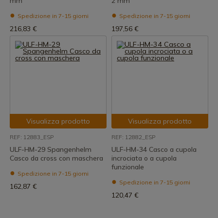
mm
2 mm
Spedizione in 7-15 giorni
Spedizione in 7-15 giorni
216,83 €
197,56 €
Visualizza prodotto
Visualizza prodotto
REF: 12883_ESP
REF: 12882_ESP
ULF-HM-29 Spangenhelm
ULF-HM-34 Casco a cupola
Casco da cross con maschera
incrociata o a cupola
funzionale
Spedizione in 7-15 giorni
Spedizione in 7-15 giorni
162,87 €
120,47 €