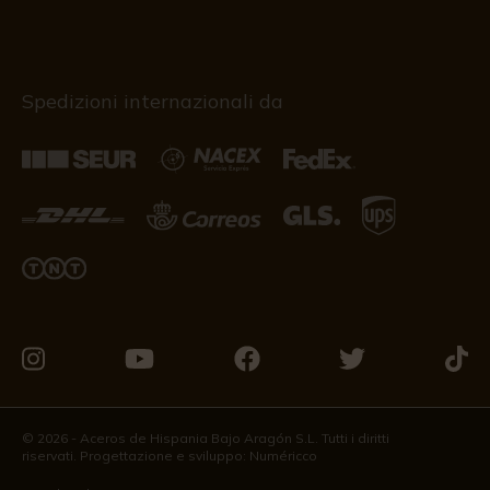
Spedizioni internazionali da
Vieni
Vieni
Vieni
Vieni
Vieni
a
a
a
a
a
trovarci
trovarci
trovarci
trovarci
trova
© 2026 - Aceros de Hispania Bajo Aragón S.L. Tutti i diritti
riservati. Progettazione e sviluppo:
Numéricco
su
su
su
su
su