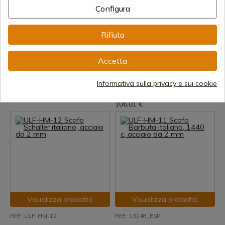
Configura
Visualizza prodotto
Visualizza prodotto
Rifiuta
REF: 945.2
REF: 13250_ESP
Marto
ULF-HM-24 Cappello svizzero
Accetta
Elmo dei Templari
in ferro del XIV secolo, acciaio
da 1,6 mm
Spedizione in 7-15 giorni
Informativa sulla privacy e sui cookie
Spedizione in 7-15 giorni
567,00 €
106,01 €
Visualizza prodotto
Visualizza prodotto
REF: ULF-HM-12
REF: 13248_ESP