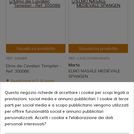
Visualizza prodotto
Visualizza prodotto
REF: 300086
REF: CASCONSPAGNEN
Marto
Elmo dei Cavalieri Templari -
ELMO NASALE MEDIEVALE
Ref. 300086
SPANGEN
Spedizione in 7-15 giorni
Spedizione in 7-15 giorni
200,36 €
Questo negozio richiede di accettare i cookie per scopi legati a
107,45 €
prestazioni, social media e annunci pubblicitari. I cookie di terze
parti per social media e a scopo pubblicitario vengono utilizzati
per offrire funzionalità social e annunci pubblicitari
personalizzati. Accetti i cookie e l'elaborazione dei dati
personali interessati?